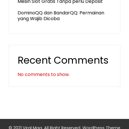
Mesin Slot Gratis Tanpa perlu Deposit
DominoQQ dan BandarQQ: Permainan
yang Wajib Dicoba
Recent Comments
No comments to show.
© 2021 Viral Mag. All Right Reserved.
WordPress Theme