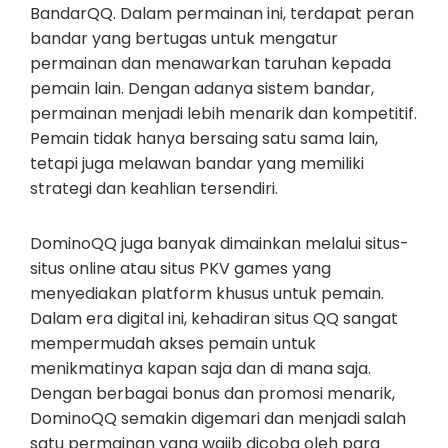
BandarQQ. Dalam permainan ini, terdapat peran
bandar yang bertugas untuk mengatur
permainan dan menawarkan taruhan kepada
pemain lain. Dengan adanya sistem bandar,
permainan menjadi lebih menarik dan kompetitif.
Pemain tidak hanya bersaing satu sama lain,
tetapi juga melawan bandar yang memiliki
strategi dan keahlian tersendiri.
DominoQQ juga banyak dimainkan melalui situs-
situs online atau situs PKV games yang
menyediakan platform khusus untuk pemain.
Dalam era digital ini, kehadiran situs QQ sangat
mempermudah akses pemain untuk
menikmatinya kapan saja dan di mana saja.
Dengan berbagai bonus dan promosi menarik,
DominoQQ semakin digemari dan menjadi salah
satu permainan yang wajib dicoba oleh para