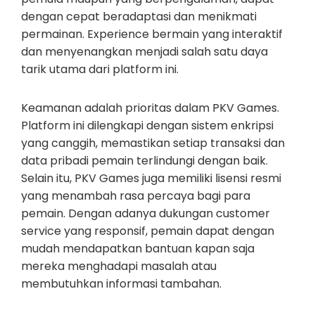
dengan cepat beradaptasi dan menikmati
permainan. Experience bermain yang interaktif
dan menyenangkan menjadi salah satu daya
tarik utama dari platform ini.
Keamanan adalah prioritas dalam PKV Games.
Platform ini dilengkapi dengan sistem enkripsi
yang canggih, memastikan setiap transaksi dan
data pribadi pemain terlindungi dengan baik.
Selain itu, PKV Games juga memiliki lisensi resmi
yang menambah rasa percaya bagi para
pemain. Dengan adanya dukungan customer
service yang responsif, pemain dapat dengan
mudah mendapatkan bantuan kapan saja
mereka menghadapi masalah atau
membutuhkan informasi tambahan.