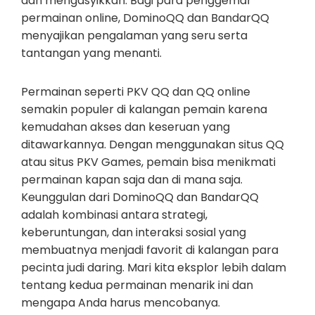
dan mengasyikkan. Bagi para penggemar
permainan online, DominoQQ dan BandarQQ
menyajikan pengalaman yang seru serta
tantangan yang menanti.
Permainan seperti PKV QQ dan QQ online
semakin populer di kalangan pemain karena
kemudahan akses dan keseruan yang
ditawarkannya. Dengan menggunakan situs QQ
atau situs PKV Games, pemain bisa menikmati
permainan kapan saja dan di mana saja.
Keunggulan dari DominoQQ dan BandarQQ
adalah kombinasi antara strategi,
keberuntungan, dan interaksi sosial yang
membuatnya menjadi favorit di kalangan para
pecinta judi daring. Mari kita eksplor lebih dalam
tentang kedua permainan menarik ini dan
mengapa Anda harus mencobanya.