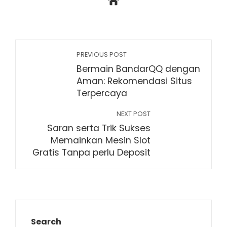
PREVIOUS POST
Bermain BandarQQ dengan
Aman: Rekomendasi Situs
Terpercaya
NEXT POST
Saran serta Trik Sukses
Memainkan Mesin Slot
Gratis Tanpa perlu Deposit
Search