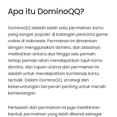
Apa itu DominoQQ?
DominoQQ adalah salah satu permainan kartu
yang sangat populer di kalangan pencinta game
online di Indonesia. Permainan ini dimainkan
dengan menggunakan domino, dan biasanya
melibatkan antara dua hingga seis pemain.
Setiap pemain akan mendapatkan tujuh kartu
domino, dan tujuan utama dari permainan ini
adalah untuk mendapatkan kombinasi kartu
terbaik. Dalam DominoQQ, strategi dan
keberuntungan berperan penting untuk meraih
kemenangan.
Perluasan dari permainan ini juga melahirkan
bentuk permainan yang lebih dikenal sebagai