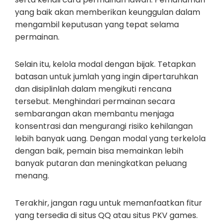
yang baik akan memberikan keunggulan dalam
mengambil keputusan yang tepat selama
permainan.
Selain itu, kelola modal dengan bijak. Tetapkan
batasan untuk jumlah yang ingin dipertaruhkan
dan disiplinlah dalam mengikuti rencana
tersebut. Menghindari permainan secara
sembarangan akan membantu menjaga
konsentrasi dan mengurangi risiko kehilangan
lebih banyak uang. Dengan modal yang terkelola
dengan baik, pemain bisa memainkan lebih
banyak putaran dan meningkatkan peluang
menang.
Terakhir, jangan ragu untuk memanfaatkan fitur
yang tersedia di situs QQ atau situs PKV games.