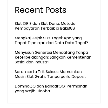
Recent Posts
Slot QRIS dan Slot Dana: Metode
Pembayaran Terbaik di Baki888
Mengkaji Jejak SDY Togel: Apa yang
Dapat Dipelajari dari Data Data Togel?
Menyusun Generasi Mendatang Tanpa
Keterbelakangan: Langkah Kementerian
Sosial dan Industri
Saran serta Trik Sukses Memainkan
Mesin Slot Gratis Tanpa perlu Deposit
DominoQQ dan BandarQQ: Permainan
yang Wajib Dicoba