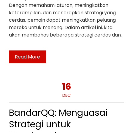
Dengan memahami aturan, meningkatkan
keterampilan, dan menerapkan strategi yang
cerdas, pemain dapat meningkatkan peluang
mereka untuk menang. Dalam artikel ini, kita
akan membahas beberapa strategi cerdas dan…
Read More
16
DEC
BandarQQ: Menguasai
Strategi untuk