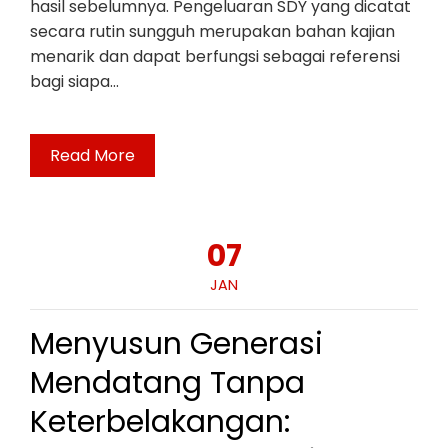
hasil sebelumnya. Pengeluaran SDY yang dicatat
secara rutin sungguh merupakan bahan kajian
menarik dan dapat berfungsi sebagai referensi
bagi siapa…
Read More
07
JAN
Menyusun Generasi
Mendatang Tanpa
Keterbelakangan: