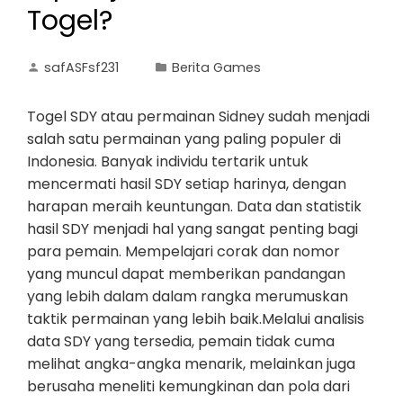
Togel?
safASFsf231
Berita Games
Togel SDY atau permainan Sidney sudah menjadi
salah satu permainan yang paling populer di
Indonesia. Banyak individu tertarik untuk
mencermati hasil SDY setiap harinya, dengan
harapan meraih keuntungan. Data dan statistik
hasil SDY menjadi hal yang sangat penting bagi
para pemain. Mempelajari corak dan nomor
yang muncul dapat memberikan pandangan
yang lebih dalam dalam rangka merumuskan
taktik permainan yang lebih baik.Melalui analisis
data SDY yang tersedia, pemain tidak cuma
melihat angka-angka menarik, melainkan juga
berusaha meneliti kemungkinan dan pola dari