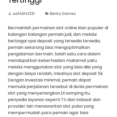
Tertinggi
safASFsf231
Berita Games
Bermainlah permainan slot online kian populer di
kalangan kalangan pemain judi, dan melalui
berbagai opsi deposit yang tersedia tersedia,
pemain sekarang bisa mengoptimalkan
pengalaman bermain. Salah satu cara dalam
mendapatkan keberhasilan maksimal yaitu
melalui menggunakan slot yang bisa diisi yang
dengan biaya rendah, misalnya slot deposit 5k.
Dengan investasi minimal, pemain dapat
memulai perjalanan tersebut di dunia permainan
slot yang menyenangkan.Di samping itu,
penyedia layanan seperti Tri dan Indosat dan
provider lain menawarkan slot pulsa yang
mempermudah para pemain agar bisa