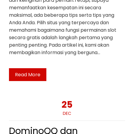
dari keinginan para pemain.Tetapi, supaya
memanfaatkan kesempatan ini secara
maksimal, ada beberapa tips serta tips yang
Anda Anda. Pilih situs yang terpercaya dan
memahami bagaimana fungsi permainan slot
secara gratis adalah langkah pertama yang
penting penting. Pada artikel ini, kami akan
membagikan informasi yang berguna…
Read More
25
DEC
DominoQQ dan