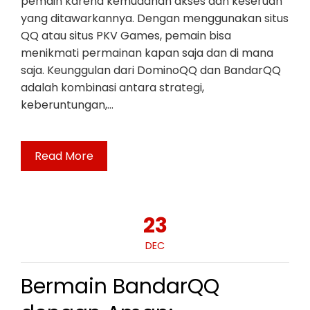
pemain karena kemudahan akses dan keseruan
yang ditawarkannya. Dengan menggunakan situs
QQ atau situs PKV Games, pemain bisa
menikmati permainan kapan saja dan di mana
saja. Keunggulan dari DominoQQ dan BandarQQ
adalah kombinasi antara strategi,
keberuntungan,…
Read More
23
DEC
Bermain BandarQQ