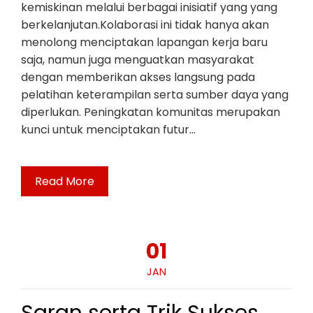
kemiskinan melalui berbagai inisiatif yang yang
berkelanjutan.Kolaborasi ini tidak hanya akan
menolong menciptakan lapangan kerja baru
saja, namun juga menguatkan masyarakat
dengan memberikan akses langsung pada
pelatihan keterampilan serta sumber daya yang
diperlukan. Peningkatan komunitas merupakan
kunci untuk menciptakan futur…
Read More
01
JAN