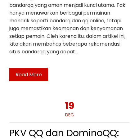
bandarqq yang aman menjadi kunci utama. Tak
hanya menawarkan berbagai permainan
menarik seperti bandarq dan qq online, tetapi
juga memastikan keamanan dan kenyamanan
setiap pemain. Oleh karena itu, dalam artikel ini,
kita akan membahas beberapa rekomendasi
situs bandarqq yang dapat…
Read More
19
DEC
PKV QQ dan DominoQQ: