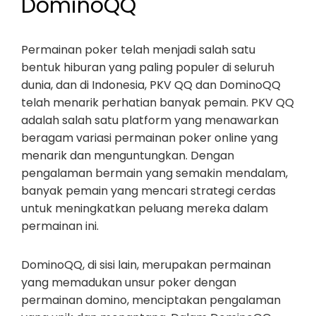
DominoQQ
Permainan poker telah menjadi salah satu
bentuk hiburan yang paling populer di seluruh
dunia, dan di Indonesia, PKV QQ dan DominoQQ
telah menarik perhatian banyak pemain. PKV QQ
adalah salah satu platform yang menawarkan
beragam variasi permainan poker online yang
menarik dan menguntungkan. Dengan
pengalaman bermain yang semakin mendalam,
banyak pemain yang mencari strategi cerdas
untuk meningkatkan peluang mereka dalam
permainan ini.
DominoQQ, di sisi lain, merupakan permainan
yang memadukan unsur poker dengan
permainan domino, menciptakan pengalaman