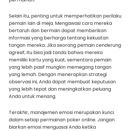
Selain itu, penting untuk memperhatikan perilaku
pemain lain di meja. Mengawasi cara mereka
bertaruh dan bermain dapat memberikan
informasi yang berharga tentang kekuatan
tangan mereka. Jika seorang pemain cenderung
agresif, itu bisa jadi tanda bahwa mereka
memiliki kartu yang kuat, sementara pemain
yang lebih pasif mungkin memegang tangan
yang lemah. Dengan menerapkan strategi
observasi ini, Anda dapat membuat keputusan
yang lebih tepat dan meningkatkan peluang
Anda untuk menang.
Terakhir, manajemen emosi merupakan kunci
dalam setiap permainan poker online. Jangan
biarkan emosi menguasai Anda ketika