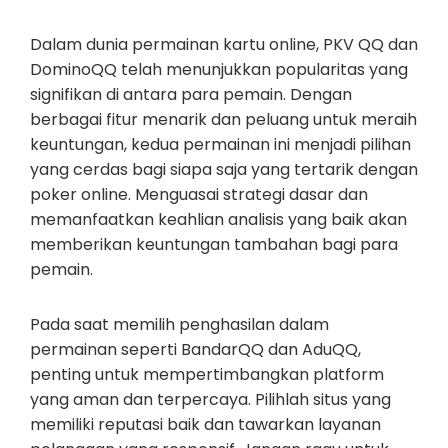
Dalam dunia permainan kartu online, PKV QQ dan
DominoQQ telah menunjukkan popularitas yang
signifikan di antara para pemain. Dengan
berbagai fitur menarik dan peluang untuk meraih
keuntungan, kedua permainan ini menjadi pilihan
yang cerdas bagi siapa saja yang tertarik dengan
poker online. Menguasai strategi dasar dan
memanfaatkan keahlian analisis yang baik akan
memberikan keuntungan tambahan bagi para
pemain.
Pada saat memilih penghasilan dalam
permainan seperti BandarQQ dan AduQQ,
penting untuk mempertimbangkan platform
yang aman dan terpercaya. Pilihlah situs yang
memiliki reputasi baik dan tawarkan layanan