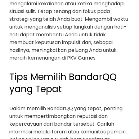
mengalami kekalahan atau ketika menghadapi
situasi sulit. Tetap tenang dan fokus pada
strategi yang telah Anda buat. Mengambil waktu
untuk menganalisis setiap langkah dengan hati-
hati dapat membantu Anda untuk tidak
membuat keputusan impulsif dan, sebagai
hasilnya, meningkatkan peluang Anda untuk
meraih kemenangan di PKV Games.
Tips Memilih BandarQQ
yang Tepat
Dalam memilih BandarQQ yang tepat, penting
untuk mempertimbangkan reputasi dan
kepercayaan dari bandar tersebut. Carilah
informasi melalui forum atau komunitas pemain