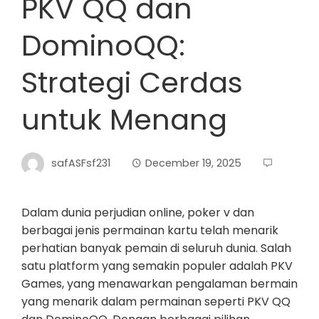
PKV QQ dan
DominoQQ:
Strategi Cerdas
untuk Menang
safASFsf231
December 19, 2025
Dalam dunia perjudian online, poker v dan
berbagai jenis permainan kartu telah menarik
perhatian banyak pemain di seluruh dunia. Salah
satu platform yang semakin populer adalah PKV
Games, yang menawarkan pengalaman bermain
yang menarik dalam permainan seperti PKV QQ