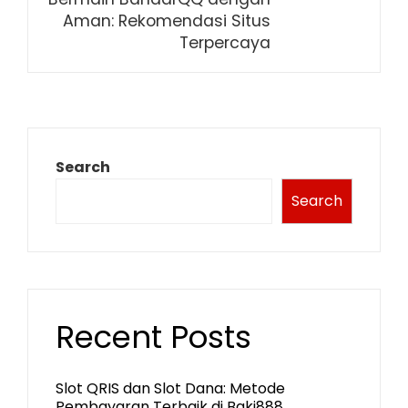
Aman: Rekomendasi Situs
Terpercaya
Search
Search
Recent Posts
Slot QRIS dan Slot Dana: Metode
Pembayaran Terbaik di Baki888