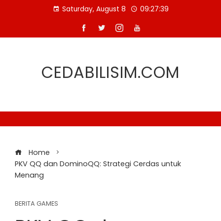
Skip
Saturday, August 8
09:27:40
to
content
CEDABILISIM.COM
Home
PKV QQ dan DominoQQ: Strategi Cerdas untuk
Menang
BERITA GAMES