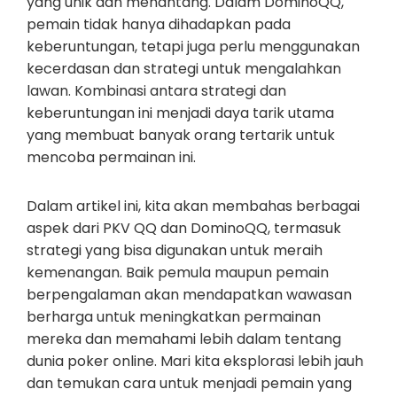
yang unik dan menantang. Dalam DominoQQ,
pemain tidak hanya dihadapkan pada
keberuntungan, tetapi juga perlu menggunakan
kecerdasan dan strategi untuk mengalahkan
lawan. Kombinasi antara strategi dan
keberuntungan ini menjadi daya tarik utama
yang membuat banyak orang tertarik untuk
mencoba permainan ini.
Dalam artikel ini, kita akan membahas berbagai
aspek dari PKV QQ dan DominoQQ, termasuk
strategi yang bisa digunakan untuk meraih
kemenangan. Baik pemula maupun pemain
berpengalaman akan mendapatkan wawasan
berharga untuk meningkatkan permainan
mereka dan memahami lebih dalam tentang
dunia poker online. Mari kita eksplorasi lebih jauh
dan temukan cara untuk menjadi pemain yang