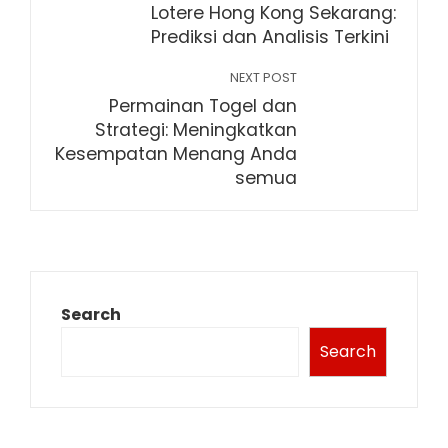
Lotere Hong Kong Sekarang:
Prediksi dan Analisis Terkini
NEXT POST
Permainan Togel dan
Strategi: Meningkatkan
Kesempatan Menang Anda
semua
Search
Search