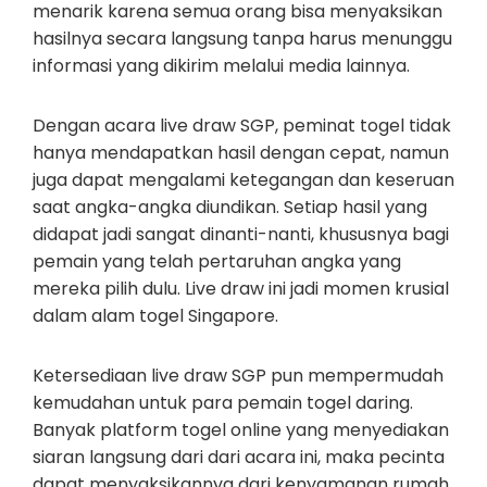
menarik karena semua orang bisa menyaksikan
hasilnya secara langsung tanpa harus menunggu
informasi yang dikirim melalui media lainnya.
Dengan acara live draw SGP, peminat togel tidak
hanya mendapatkan hasil dengan cepat, namun
juga dapat mengalami ketegangan dan keseruan
saat angka-angka diundikan. Setiap hasil yang
didapat jadi sangat dinanti-nanti, khususnya bagi
pemain yang telah pertaruhan angka yang
mereka pilih dulu. Live draw ini jadi momen krusial
dalam alam togel Singapore.
Ketersediaan live draw SGP pun mempermudah
kemudahan untuk para pemain togel daring.
Banyak platform togel online yang menyediakan
siaran langsung dari dari acara ini, maka pecinta
dapat menyaksikannya dari kenyamanan rumah