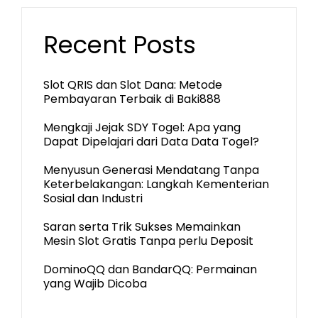
Recent Posts
Slot QRIS dan Slot Dana: Metode
Pembayaran Terbaik di Baki888
Mengkaji Jejak SDY Togel: Apa yang
Dapat Dipelajari dari Data Data Togel?
Menyusun Generasi Mendatang Tanpa
Keterbelakangan: Langkah Kementerian
Sosial dan Industri
Saran serta Trik Sukses Memainkan
Mesin Slot Gratis Tanpa perlu Deposit
DominoQQ dan BandarQQ: Permainan
yang Wajib Dicoba