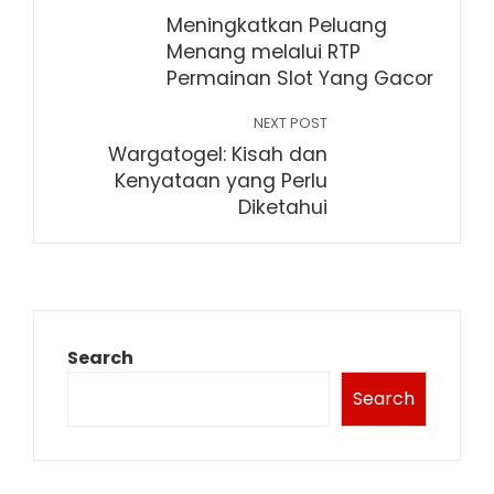
Meningkatkan Peluang
Menang melalui RTP
Permainan Slot Yang Gacor
NEXT POST
Wargatogel: Kisah dan
Kenyataan yang Perlu
Diketahui
Search
Search