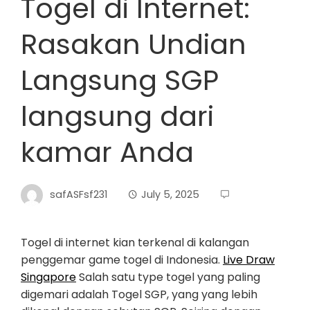
Togel di Internet:
Rasakan Undian
Langsung SGP
langsung dari
kamar Anda
safASFsf231
July 5, 2025
Togel di internet kian terkenal di kalangan
penggemar game togel di Indonesia.
Live Draw
Singapore
Salah satu type togel yang paling
digemari adalah Togel SGP, yang yang lebih