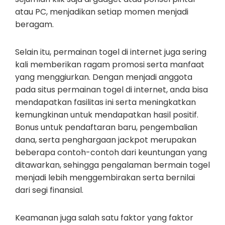
atau PC, menjadikan setiap momen menjadi
beragam.
Selain itu, permainan togel di internet juga sering
kali memberikan ragam promosi serta manfaat
yang menggiurkan. Dengan menjadi anggota
pada situs permainan togel di internet, anda bisa
mendapatkan fasilitas ini serta meningkatkan
kemungkinan untuk mendapatkan hasil positif.
Bonus untuk pendaftaran baru, pengembalian
dana, serta penghargaan jackpot merupakan
beberapa contoh-contoh dari keuntungan yang
ditawarkan, sehingga pengalaman bermain togel
menjadi lebih menggembirakan serta bernilai
dari segi finansial.
Keamanan juga salah satu faktor yang faktor