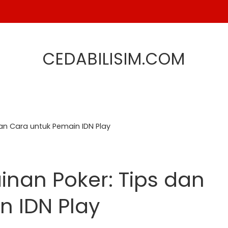
CEDABILISIM.COM
an Cara untuk Pemain IDN Play
nan Poker: Tips dan
n IDN Play