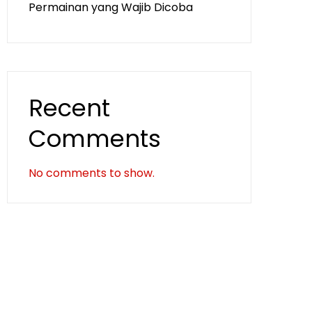
Permainan yang Wajib Dicoba
Recent
Comments
No comments to show.