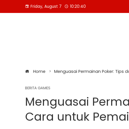
Skip
Friday, August 7
10:20:40
to
content
Home
Menguasai Permainan Poker: Tips d
BERITA GAMES
Menguasai Permai
Cara untuk Pemai