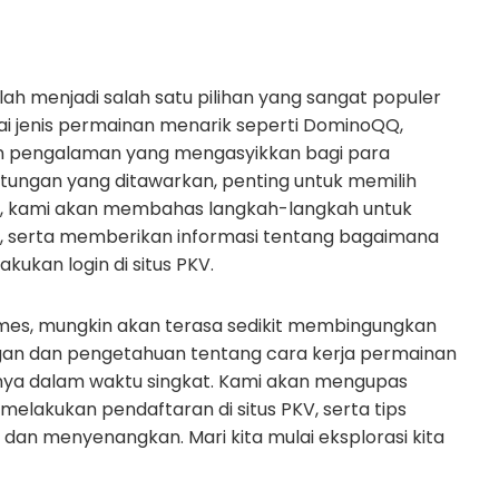
ah menjadi salah satu pilihan yang sangat populer
gai jenis permainan menarik seperti DominoQQ,
 pengalaman yang mengasyikkan bagi para
ungan yang ditawarkan, penting untuk memilih
ni, kami akan membahas langkah-langkah untuk
, serta memberikan informasi tentang bagaimana
ukan login di situs PKV.
mes, mungkin akan terasa sedikit membingungkan
gan dan pengetahuan tentang cara kerja permainan
nya dalam waktu singkat. Kami akan mengupas
melakukan pendaftaran di situs PKV, serta tips
an menyenangkan. Mari kita mulai eksplorasi kita