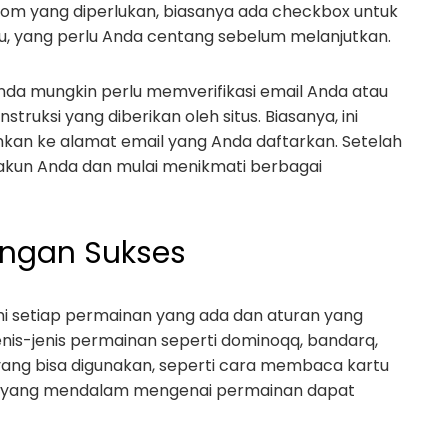
lom yang diperlukan, biasanya ada checkbox untuk
u, yang perlu Anda centang sebelum melanjutkan.
nda mungkin perlu memverifikasi email Anda atau
ruksi yang diberikan oleh situs. Biasanya, ini
rimkan ke alamat email yang Anda daftarkan. Setelah
e akun Anda dan mulai menikmati berbagai
engan Sukses
 setiap permainan yang ada dan aturan yang
enis-jenis permainan seperti dominoqq, bandarq,
r yang bisa digunakan, seperti cara membaca kartu
si yang mendalam mengenai permainan dapat