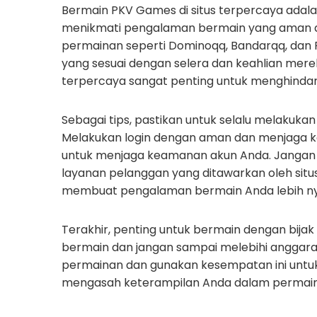
Bermain PKV Games di situs terpercaya adalah
menikmati pengalaman bermain yang aman d
permainan seperti Dominoqq, Bandarqq, dan
yang sesuai dengan selera dan keahlian merek
terpercaya sangat penting untuk menghindari
Sebagai tips, pastikan untuk selalu melakukan r
Melakukan login dengan aman dan menjaga ke
untuk menjaga keamanan akun Anda. Jangan r
layanan pelanggan yang ditawarkan oleh situ
membuat pengalaman bermain Anda lebih n
Terakhir, penting untuk bermain dengan bija
bermain dan jangan sampai melebihi anggara
permainan dan gunakan kesempatan ini untu
mengasah keterampilan Anda dalam permaina