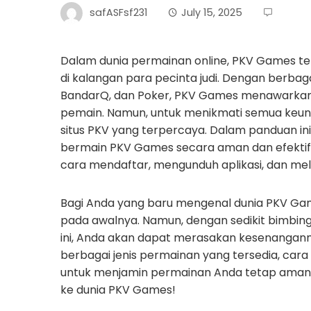
safASFsf231
July 15, 2025
Dalam dunia permainan online, PKV Games tel
di kalangan para pecinta judi. Dengan berba
BandarQ, dan Poker, PKV Games menawarkan
pemain. Namun, untuk menikmati semua keunt
situs PKV yang terpercaya. Dalam panduan i
bermain PKV Games secara aman dan efektif
cara mendaftar, mengunduh aplikasi, dan melak
Bagi Anda yang baru mengenal dunia PKV Ga
pada awalnya. Namun, dengan sedikit bimbin
ini, Anda akan dapat merasakan kesenangan
berbagai jenis permainan yang tersedia, cara 
untuk menjamin permainan Anda tetap aman d
ke dunia PKV Games!