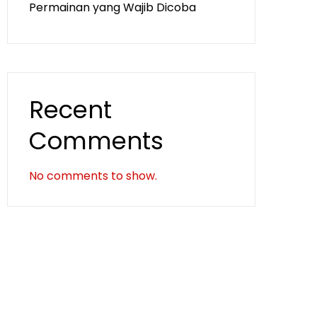
Permainan yang Wajib Dicoba
Recent
Comments
No comments to show.