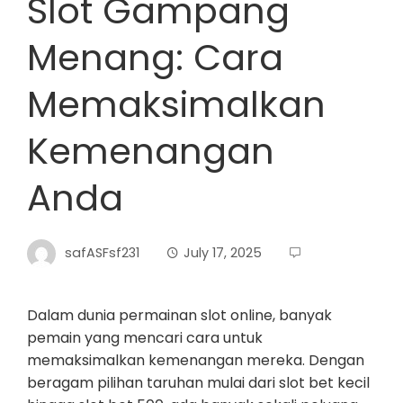
Slot Gampang
Menang: Cara
Memaksimalkan
Kemenangan
Anda
safASFsf231
July 17, 2025
Dalam dunia permainan slot online, banyak
pemain yang mencari cara untuk
memaksimalkan kemenangan mereka. Dengan
beragam pilihan taruhan mulai dari slot bet kecil