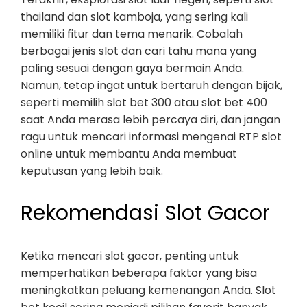
thailand dan slot kamboja, yang sering kali
memiliki fitur dan tema menarik. Cobalah
berbagai jenis slot dan cari tahu mana yang
paling sesuai dengan gaya bermain Anda.
Namun, tetap ingat untuk bertaruh dengan bijak,
seperti memilih slot bet 300 atau slot bet 400
saat Anda merasa lebih percaya diri, dan jangan
ragu untuk mencari informasi mengenai RTP slot
online untuk membantu Anda membuat
keputusan yang lebih baik.
Rekomendasi Slot Gacor
Ketika mencari slot gacor, penting untuk
memperhatikan beberapa faktor yang bisa
meningkatkan peluang kemenangan Anda. Slot