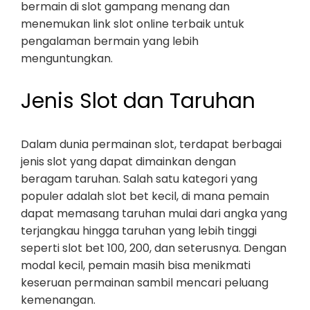
bermain di slot gampang menang dan
menemukan link slot online terbaik untuk
pengalaman bermain yang lebih
menguntungkan.
Jenis Slot dan Taruhan
Dalam dunia permainan slot, terdapat berbagai
jenis slot yang dapat dimainkan dengan
beragam taruhan. Salah satu kategori yang
populer adalah slot bet kecil, di mana pemain
dapat memasang taruhan mulai dari angka yang
terjangkau hingga taruhan yang lebih tinggi
seperti slot bet 100, 200, dan seterusnya. Dengan
modal kecil, pemain masih bisa menikmati
keseruan permainan sambil mencari peluang
kemenangan.