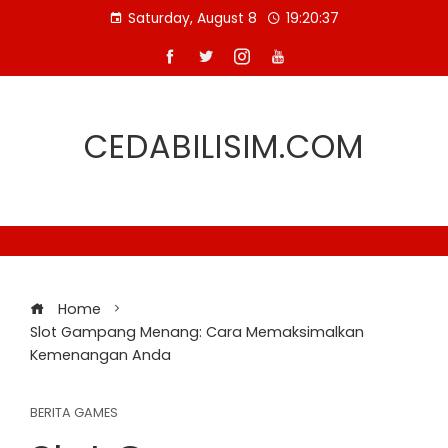
Skip
Saturday, August 8
19:20:37
to
content
CEDABILISIM.COM
Home
Slot Gampang Menang: Cara Memaksimalkan
Kemenangan Anda
BERITA GAMES