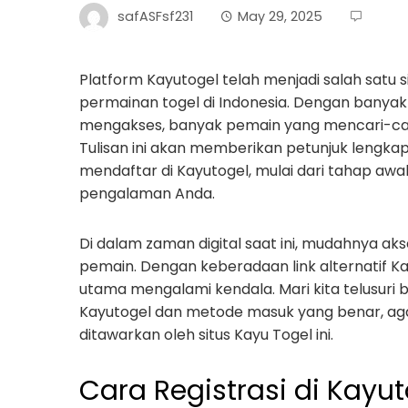
safASFsf231
May 29, 2025
Platform Kayutogel telah menjadi salah satu 
permainan togel di Indonesia. Dengan banya
mengakses, banyak pemain yang mencari-cari i
Tulisan ini akan memberikan petunjuk lengk
mendaftar di Kayutogel, mulai dari tahap aw
pengalaman Anda.
Di dalam zaman digital saat ini, mudahnya a
pemain. Dengan keberadaan link alternatif Kay
utama mengalami kendala. Mari kita telusuri
Kayutogel dan metode masuk yang benar, a
ditawarkan oleh situs Kayu Togel ini.
Cara Registrasi di Kayut