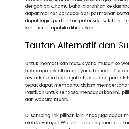
dengan baik, kamu bakal diarahkan ke dashboar
dapat melihat berbagai opsi permainan serta 
dapat login, perhatikan potensi kesalahan da
kata sandi" apabila dibutuhkan.
Tautan Alternatif dan 
Untuk memastikan masuk yang mudah ke webs
beberapa link alternatif yang tersedia. Te
resmi karena berbagai faktor sebab pemblokir
tepat dapat membantu dalam mempertahank
Pastikan untuk sentiasa mendapatkan link pili
dari website tiruan.
Di samping link pilihan lain, Anda juga dap
oleh Kayutogel. Website ini sering memberi