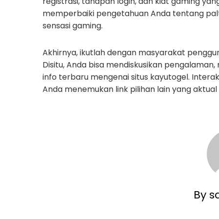
registrasi, tahapan login, dan kiat gaming ya
memperbaiki pengetahuan Anda tentang pa
sensasi gaming.
Akhirnya, ikutlah dengan masyarakat penggun
Disitu, Anda bisa mendiskusikan pengalaman, 
info terbaru mengenai situs kayutogel. Int
Anda menemukan link pilihan lain yang aktua
By s