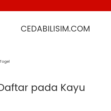
CEDABILISIM.COM
 Togel
 Daftar pada Kayu