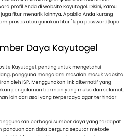
d profil Anda di website Kayutogel. Disini, kamu
juga fitur menarik lainnya. Apabila Anda kurang
lam proses atau gunakan fitur "lupa password|lupa
Sumber Daya Kayutogel
ite Kayutogel, penting untuk mengetahui
rkadang, pengguna mengalami masalah masuk website
an oleh ISP. Menggunakan link alternatif yang
an pengalaman bermain yang mulus dan selamat.
han lain dari asal yang terpercaya agar terhindar
at menggunakan berbagai sumber daya yang terdapat
kan panduan dan data berguna seputar metode