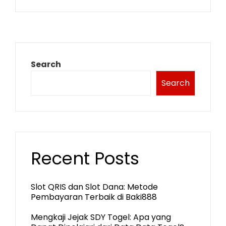
Search
Search
Recent Posts
Slot QRIS dan Slot Dana: Metode
Pembayaran Terbaik di Baki888
Mengkaji Jejak SDY Togel: Apa yang