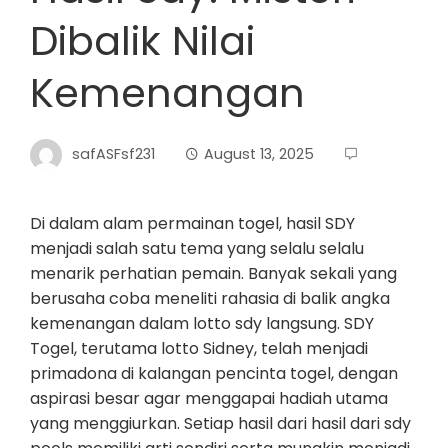
Dibalik Nilai
Kemenangan
safASFsf231
August 13, 2025
Di dalam alam permainan togel, hasil SDY
menjadi salah satu tema yang selalu selalu
menarik perhatian pemain. Banyak sekali yang
berusaha coba meneliti rahasia di balik angka
kemenangan dalam lotto sdy langsung. SDY
Togel, terutama lotto Sidney, telah menjadi
primadona di kalangan pencinta togel, dengan
aspirasi besar agar menggapai hadiah utama
yang menggiurkan. Setiap hasil dari hasil dari sdy