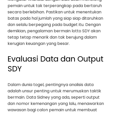
pemain untuk tak terperangkap pada bertaruh
secara berlebihan. Pastikan untuk menentukan
batas pada hal jumlah yang siap siap ditaruhkan
dan selalu berpegang pada budget itu. Dengan
demikian, pengalaman bermain lotto SDY akan
tetap tetap menarik dan tak berujung dalam
kerugian keuangan yang besar.
Evaluasi Data dan Output
SDY
Dalam dunia togel, pentingnya analisis data
adalah unsur penting untuk merumuskan taktik
bermain. Data Sidney yang ada, seperti output
dan nomor kemenangan yang lalu, menawarkan
wawasan bagi calon pemain untuk membuat