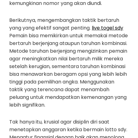
kemungkinan nomor yang akan diundi.
Berikutnya, mengembangkan taktik bertaruh
yang yang efektif sangat penting.
live togel sdy
Pemain bisa memikirkan untuk memakai metode
bertaruh berjenjang ataupun taruhan kombinasi.
Metode taruhan berjenjang mengizinkan pemain
agar meningkatkan nilai bertaruh milik mereka
setelah kerugian, sementara taruhan kombinasi
bisa menawarkan beragam opsi yang lebih lebih
tinggi pada pemilihan angka. Menggunakan
taktik yang terencana dapat menambah
peluang untuk mendapatkan kemenangan yang
lebih signifikan.
Tak hanya itu, krusial agar disiplin diri saat
menetapkan anggaran ketika bermain lotto sdy.
Mengatur finansial dengan baik akan menolong