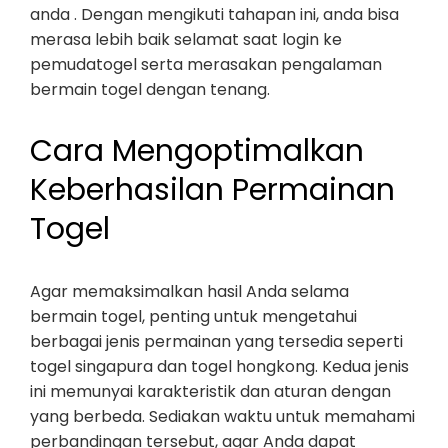
anda . Dengan mengikuti tahapan ini, anda bisa
merasa lebih baik selamat saat login ke
pemudatogel serta merasakan pengalaman
bermain togel dengan tenang.
Cara Mengoptimalkan
Keberhasilan Permainan
Togel
Agar memaksimalkan hasil Anda selama
bermain togel, penting untuk mengetahui
berbagai jenis permainan yang tersedia seperti
togel singapura dan togel hongkong. Kedua jenis
ini memunyai karakteristik dan aturan dengan
yang berbeda. Sediakan waktu untuk memahami
perbandingan tersebut, agar Anda dapat