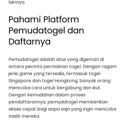
lainnya.
Pahami Platform
Pemudatogel dan
Daftarnya
Pemudatogel adalah situs yang digemari di
antara pecinta permainan togel. Dengan ragam
jenis game yang tersedia, termasuk togel
Singapore dan togel Hongkong, banyak orang
mencoba cara untuk bergabung dan ikut.
Dengan kemudahan dalam proses
pendaftarannya, pemudatogel memberikan
akses cepat bagi siapa saja yang ingin mencoba
nasib mereka.