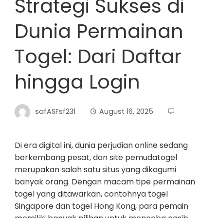
Strategi Sukses di
Dunia Permainan
Togel: Dari Daftar
hingga Login
safASFsf231
August 16, 2025
Di era digital ini, dunia perjudian online sedang
berkembang pesat, dan site pemudatogel
merupakan salah satu situs yang dikagumi
banyak orang. Dengan macam tipe permainan
togel yang ditawarkan, contohnya togel
Singapore dan togel Hong Kong, para pemain