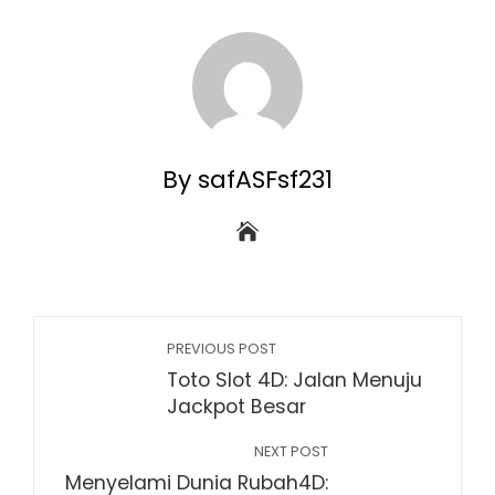
By safASFsf231
PREVIOUS POST
Toto Slot 4D: Jalan Menuju
Jackpot Besar
NEXT POST
Menyelami Dunia Rubah4D: