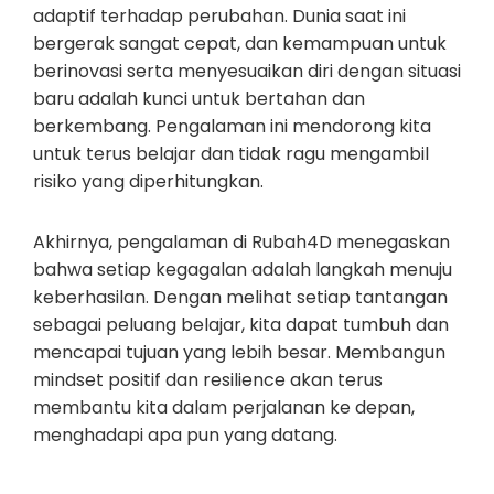
adaptif terhadap perubahan. Dunia saat ini
bergerak sangat cepat, dan kemampuan untuk
berinovasi serta menyesuaikan diri dengan situasi
baru adalah kunci untuk bertahan dan
berkembang. Pengalaman ini mendorong kita
untuk terus belajar dan tidak ragu mengambil
risiko yang diperhitungkan.
Akhirnya, pengalaman di Rubah4D menegaskan
bahwa setiap kegagalan adalah langkah menuju
keberhasilan. Dengan melihat setiap tantangan
sebagai peluang belajar, kita dapat tumbuh dan
mencapai tujuan yang lebih besar. Membangun
mindset positif dan resilience akan terus
membantu kita dalam perjalanan ke depan,
menghadapi apa pun yang datang.