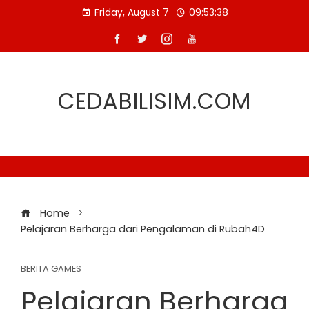
Skip
Friday, August 7
09:53:39
to
content
CEDABILISIM.COM
Home
Pelajaran Berharga dari Pengalaman di Rubah4D
BERITA GAMES
Pelajaran Berharga