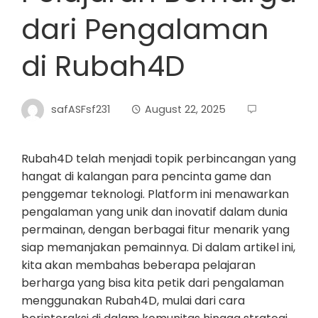
dari Pengalaman
di Rubah4D
safASFsf231
August 22, 2025
Rubah4D telah menjadi topik perbincangan yang
hangat di kalangan para pencinta game dan
penggemar teknologi. Platform ini menawarkan
pengalaman yang unik dan inovatif dalam dunia
permainan, dengan berbagai fitur menarik yang
siap memanjakan pemainnya. Di dalam artikel ini,
kita akan membahas beberapa pelajaran
berharga yang bisa kita petik dari pengalaman
menggunakan Rubah4D, mulai dari cara