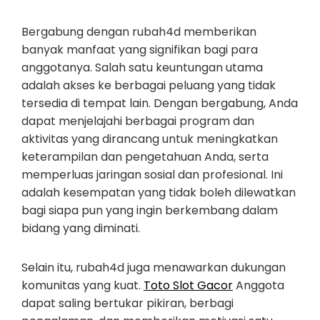
Bergabung dengan rubah4d memberikan
banyak manfaat yang signifikan bagi para
anggotanya. Salah satu keuntungan utama
adalah akses ke berbagai peluang yang tidak
tersedia di tempat lain. Dengan bergabung, Anda
dapat menjelajahi berbagai program dan
aktivitas yang dirancang untuk meningkatkan
keterampilan dan pengetahuan Anda, serta
memperluas jaringan sosial dan profesional. Ini
adalah kesempatan yang tidak boleh dilewatkan
bagi siapa pun yang ingin berkembang dalam
bidang yang diminati.
Selain itu, rubah4d juga menawarkan dukungan
komunitas yang kuat.
Toto Slot Gacor
Anggota
dapat saling bertukar pikiran, berbagi