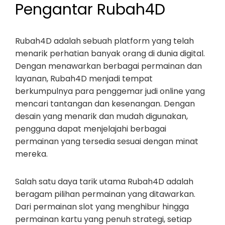
Pengantar Rubah4D
Rubah4D adalah sebuah platform yang telah
menarik perhatian banyak orang di dunia digital.
Dengan menawarkan berbagai permainan dan
layanan, Rubah4D menjadi tempat
berkumpulnya para penggemar judi online yang
mencari tantangan dan kesenangan. Dengan
desain yang menarik dan mudah digunakan,
pengguna dapat menjelajahi berbagai
permainan yang tersedia sesuai dengan minat
mereka.
Salah satu daya tarik utama Rubah4D adalah
beragam pilihan permainan yang ditawarkan.
Dari permainan slot yang menghibur hingga
permainan kartu yang penuh strategi, setiap