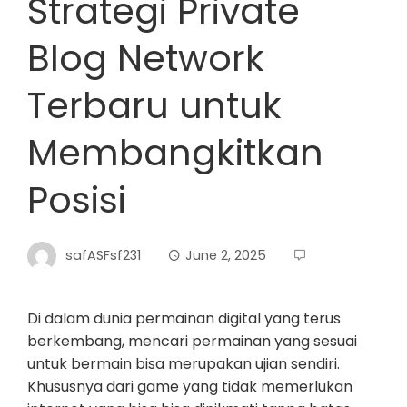
Strategi Private
Blog Network
Terbaru untuk
Membangkitkan
Posisi
safASFsf231
June 2, 2025
Di dalam dunia permainan digital yang terus
berkembang, mencari permainan yang sesuai
untuk bermain bisa merupakan ujian sendiri.
Khususnya dari game yang tidak memerlukan