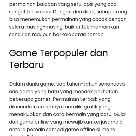
permainan balapan yang seru, opsi yang ada
sangat bervariasi. Dengan demikian, setiap orang
bisa menemukan permainan yang cocok dengan
selera masing-masing, baik untuk memainkan
sendirian maupun berkolaborasi teman.
Game Terpopuler dan
Terbaru
Dalam dunia game, tiap tahun-tahun senantiasa
ada game yang baru yang menarik perhatian
beberapa gamer. Permainan terbaik yang
diluncurkan umumnya memiliki grafik yang
menakjubkan dan cara bermain yang baru. Mulai
dari game online yang mewajibkan kerjasama di
antara pemain sampai game offline di mana