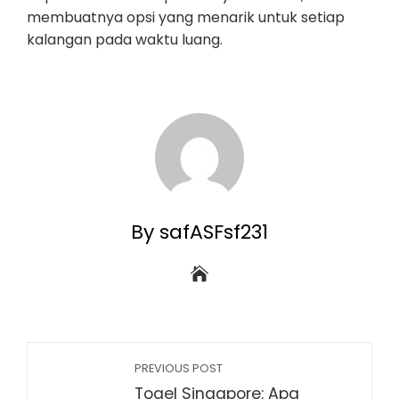
membuatnya opsi yang menarik untuk setiap
kalangan pada waktu luang.
By safASFsf231
PREVIOUS POST
Togel Singapore: Apa