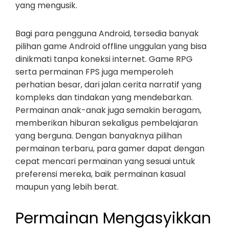
yang mengusik.
Bagi para pengguna Android, tersedia banyak
pilihan game Android offline unggulan yang bisa
dinikmati tanpa koneksi internet. Game RPG
serta permainan FPS juga memperoleh
perhatian besar, dari jalan cerita narratif yang
kompleks dan tindakan yang mendebarkan.
Permainan anak-anak juga semakin beragam,
memberikan hiburan sekaligus pembelajaran
yang berguna. Dengan banyaknya pilihan
permainan terbaru, para gamer dapat dengan
cepat mencari permainan yang sesuai untuk
preferensi mereka, baik permainan kasual
maupun yang lebih berat.
Permainan Mengasyikkan