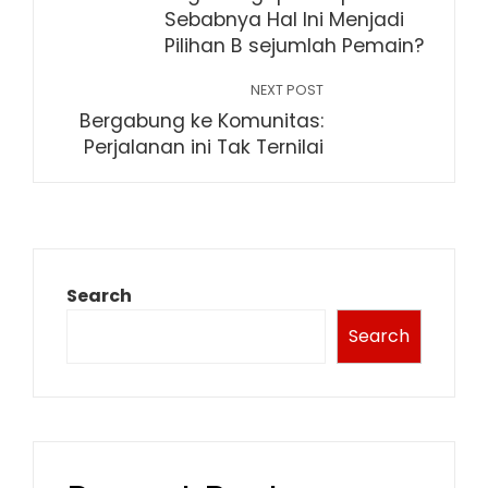
Sebabnya Hal Ini Menjadi
Pilihan B sejumlah Pemain?
NEXT POST
Bergabung ke Komunitas:
Perjalanan ini Tak Ternilai
Search
Search