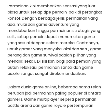
Permainan kini memberikan sensasi yang luar
biasa untuk setiap tipe pemain, baik di perangkat
konsol. Dengan berbagai jenis permainan yang
ada, mulai dari game adventure yang
mendebarkan hingga permainan strategis yang
sulit, setiap pemain dapat menemukan game
yang sesuai dengan selera mereka. Contohnya,
untuk gamer yang menyukai aksi dan seru, game
perang dan game survival adalah pilihan yang
menarik sekali. Di sisi lain, bagi para pemain yang
butuh relaksasi, permainan santai dan game
puzzle sangat sangat direkomendasikan.
Dalam dunia game online, beberapa nama telah
berubah jadi permainan paling populer di antara
gamers. Game multiplayer seperti permainan
battle arena dan game royale pertempuran