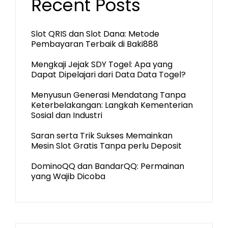
Recent Posts
Slot QRIS dan Slot Dana: Metode
Pembayaran Terbaik di Baki888
Mengkaji Jejak SDY Togel: Apa yang
Dapat Dipelajari dari Data Data Togel?
Menyusun Generasi Mendatang Tanpa
Keterbelakangan: Langkah Kementerian
Sosial dan Industri
Saran serta Trik Sukses Memainkan
Mesin Slot Gratis Tanpa perlu Deposit
DominoQQ dan BandarQQ: Permainan
yang Wajib Dicoba