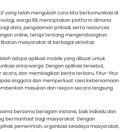
if yang telah mengubah cara kita berkomunikasi di
nologi, warga 88 menciptakan platform dimana
gi data, pengalaman pribadi, serta resources
ubungan online, tetapi tentang mengembangkan
libatan masyarakat di berbagai aktivitas.
lah adopsi aplikasi mobile yang dibuat untuk
nikasi antarwarga. Dengan aplikasi tersebut,
 acara, dan membagikan berita terbaru. Fitur-fitur
isipasi anggota dan memperkuat rasa kebersamaan
a memberikan masukan dan respon secara langsung
ama bersama beragam instansi, baik individu dan
f yang bermanfaat bagi masyarakat. Dengan
ihak pemerintah, organisasi swadaya masyarakat,