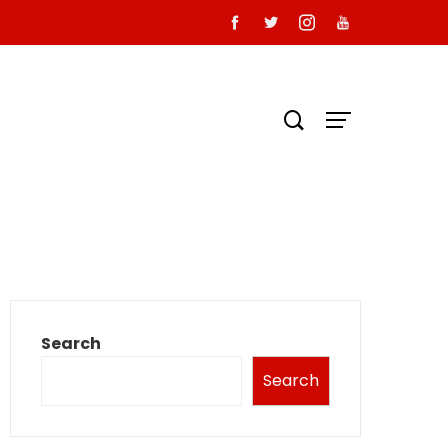
Search
Search