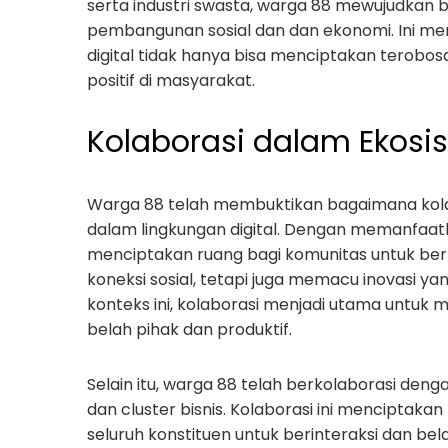
serta industri swasta, warga 88 mewujudkan b
pembangunan sosial dan dan ekonomi. Ini m
digital tidak hanya bisa menciptakan terob
positif di masyarakat.
Kolaborasi dalam Ekosis
Warga 88 telah membuktikan bagaimana kola
dalam lingkungan digital. Dengan memanfaat
menciptakan ruang bagi komunitas untuk berb
koneksi sosial, tetapi juga memacu inovasi y
konteks ini, kolaborasi menjadi utama untuk
belah pihak dan produktif.
Selain itu, warga 88 telah berkolaborasi deng
dan cluster bisnis. Kolaborasi ini menciptak
seluruh konstituen untuk berinteraksi dan bela