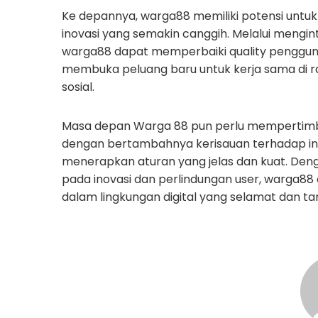
Ke depannya, warga88 memiliki potensi untu
inovasi yang semakin canggih. Melalui mengin
warga88 dapat memperbaiki quality penggun
membuka peluang baru untuk kerja sama di ra
sosial.
Masa depan Warga 88 pun perlu mempertimbang
dengan bertambahnya kerisauan terhadap info
menerapkan aturan yang jelas dan kuat. De
pada inovasi dan perlindungan user, warga88 
dalam lingkungan digital yang selamat dan t