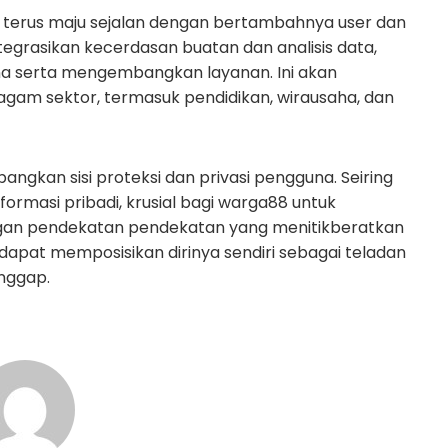
k terus maju sejalan dengan bertambahnya user dan
tegrasikan kecerdasan buatan dan analisis data,
a serta mengembangkan layanan. Ini akan
gam sektor, termasuk pendidikan, wirausaha, dan
kan sisi proteksi dan privasi pengguna. Seiring
rmasi pribadi, krusial bagi warga88 untuk
ngan pendekatan pendekatan yang menitikberatkan
dapat memposisikan dirinya sendiri sebagai teladan
anggap.