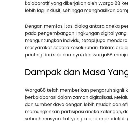
kolaboratif yang dikerjakan oleh Warga 88 ke
lebih lagi inklusif, sehingga menghasilkan damp
Dengan memfasilitasi dialog antara aneka pe
pada pengembangan lingkungan digital yang leb
menguntungkan individu, tetapi juga mend
masyarakat secara keseluruhan. Dalam era digi
penting dari sebelumnya, dan warga88 menjadi 
Dampak dan Masa Yang
Warga88 telah memberikan pengaruh signifi
berkolaborasi dalam zaman digitalisasi. Melalui
dan sumber daya dengan lebih mudah dan efi
memungkinkan partisipasi aneka kalangan, d
sebuah masyarakat yang kuat dan produktif.