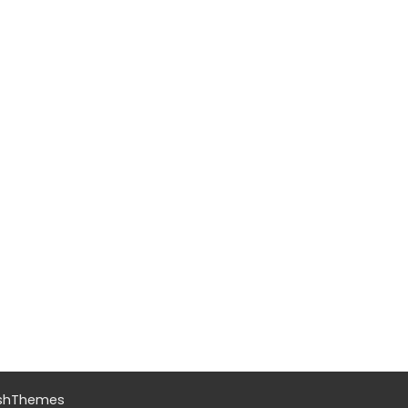
shThemes