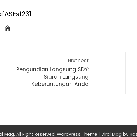
afASFsf231
NEXT POST
Pengundian Langsung SDY:
Siaran Langsung
Keberuntungan Anda
al Mag. All Right Reserved.
WordPress Theme
|
Viral Mag
by Ha