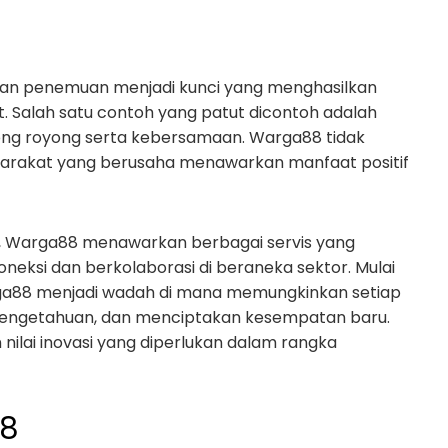
i dan penemuan menjadi kunci yang menghasilkan
at. Salah satu contoh yang patut dicontoh adalah
ong royong serta kebersamaan. Warga88 tidak
asyarakat yang berusaha menawarkan manfaat positif
l, Warga88 menawarkan berbagai servis yang
ksi dan berkolaborasi di beraneka sektor. Mulai
arga88 menjadi wadah di mana memungkinkan setiap
gi pengetahuan, dan menciptakan kesempatan baru.
ilai inovasi yang diperlukan dalam rangka
88