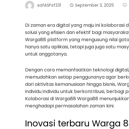
safASFsf231
September 3, 2025
Di zaman era digital yang maju ini kolaboras
solusi yang efisien dan efektif bagi masyarak
Warga88 platform yang mengusung nilai got
hanya satu aplikasi, tetapi juga juga satu m
untuk anggotanya.
Dengan cara memanfaatkan teknologi digita
memudahkan setiap penggunanya agar berkone
dari aktivitas kemanusiaan hingga bisnis, W
individu individu untuk berkontribusi, berba
Kolaborasi di Warga88 Warga88 menunjukkan n
menghadapi permasalahan zaman kini.
Inovasi terbaru Warga 