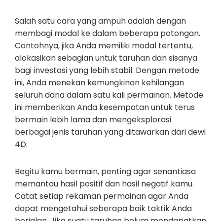
Salah satu cara yang ampuh adalah dengan
membagi modal ke dalam beberapa potongan.
Contohnya, jika Anda memiliki modal tertentu,
alokasikan sebagian untuk taruhan dan sisanya
bagi investasi yang lebih stabil. Dengan metode
ini, Anda menekan kemungkinan kehilangan
seluruh dana dalam satu kali permainan. Metode
ini memberikan Anda kesempatan untuk terus
bermain lebih lama dan mengeksplorasi
berbagai jenis taruhan yang ditawarkan dari dewi
4D.
Begitu kamu bermain, penting agar senantiasa
memantau hasil positif dan hasil negatif kamu.
Catat setiap rekaman permainan agar Anda
dapat mengetahui seberapa baik taktik Anda
berjalan. Jika suatu taruhan belum mendapatkan