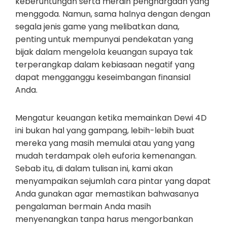
keberuntungan serta meraih penghargaan yang
menggoda. Namun, sama halnya dengan dengan
segala jenis game yang melibatkan dana,
penting untuk mempunyai pendekatan yang
bijak dalam mengelola keuangan supaya tak
terperangkap dalam kebiasaan negatif yang
dapat mengganggu keseimbangan finansial
Anda.
Mengatur keuangan ketika memainkan Dewi 4D
ini bukan hal yang gampang, lebih-lebih buat
mereka yang masih memulai atau yang yang
mudah terdampak oleh euforia kemenangan.
Sebab itu, di dalam tulisan ini, kami akan
menyampaikan sejumlah cara pintar yang dapat
Anda gunakan agar memastikan bahwasanya
pengalaman bermain Anda masih
menyenangkan tanpa harus mengorbankan