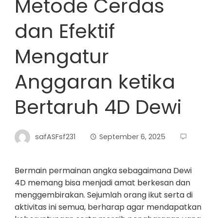
Metode Cerdas
dan Efektif
Mengatur
Anggaran ketika
Bertaruh 4D Dewi
safASFsf231
September 6, 2025
Bermain permainan angka sebagaimana Dewi
4D memang bisa menjadi amat berkesan dan
menggembirakan. Sejumlah orang ikut serta di
aktivitas ini semua, berharap agar mendapatkan