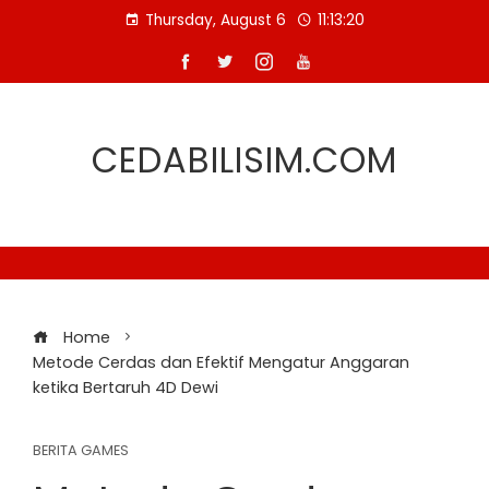
Skip
Thursday, August 6
11:13:21
to
content
CEDABILISIM.COM
Home
Metode Cerdas dan Efektif Mengatur Anggaran
ketika Bertaruh 4D Dewi
BERITA GAMES