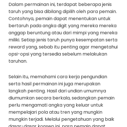
Dalam permainan ini, terdapat beberapa jenis
taruh yang bisa dibilang dipilih oleh para pemain.
Contohnya, pemain dapat menentukan untuk
bertaruh pada angka digit yang mereka mereka
anggap beruntung atau dari mimpi yang mereka
miliki. Setiap jenis taruh punya kesempatan serta
reward yang, sebab itu penting agar mengetahui
opsi-opsi yang tersedia sebelum melakukan
taruhan.
Selain itu, memahami cara kerja pengundian
serta hasil permainan ini juga merupakan
langkah penting. Hasil dari undian umumnya
diumumkan secara berkala, sedangkan pemain
perlu mengamati angka yang keluar untuk
mempelajari pola atau tren yang mungkin
mungkin terjadi. Melalui pengetahuan yang baik
dasar-dasar konsep ini, para pemain dapat