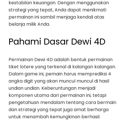
kestabilan keuangan. Dengan menggunakan
strategi yang tepat, Anda dapat menikmati
permainan ini sambil menjaga kendali atas
belanja milik Anda.
Pahami Dasar Dewi 4D
Permainan Dewi 4D adalah bentuk permainan
tiket lotere yang terkenal di kalangan kalangan.
Dalam game ini, pemain harus memprediksi 4
angka digit yang akan muncul muncul di hasil
undian undian. Keberuntungan menjadi
komponen utama dari permainan ini, tetapi
pengetahuan mendalam tentang cara bermain
dan strategi yang tepat juga amat berharga
untuk menambah kemungkinan berhasil.