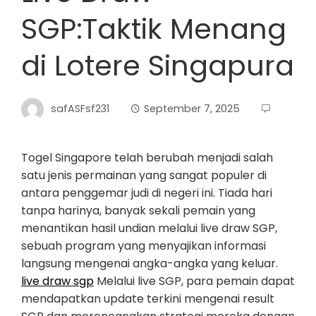
SGP:Taktik Menang
di Lotere Singapura
safASFsf231
September 7, 2025
Togel Singapore telah berubah menjadi salah
satu jenis permainan yang sangat populer di
antara penggemar judi di negeri ini. Tiada hari
tanpa harinya, banyak sekali pemain yang
menantikan hasil undian melalui live draw SGP,
sebuah program yang menyajikan informasi
langsung mengenai angka-angka yang keluar.
live draw sgp
Melalui live SGP, para pemain dapat
mendapatkan update terkini mengenai result