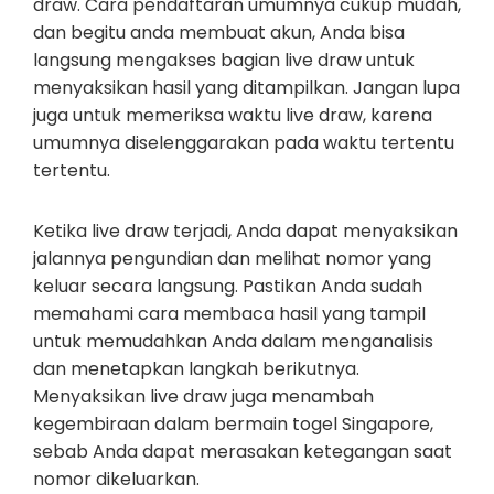
draw. Cara pendaftaran umumnya cukup mudah,
dan begitu anda membuat akun, Anda bisa
langsung mengakses bagian live draw untuk
menyaksikan hasil yang ditampilkan. Jangan lupa
juga untuk memeriksa waktu live draw, karena
umumnya diselenggarakan pada waktu tertentu
tertentu.
Ketika live draw terjadi, Anda dapat menyaksikan
jalannya pengundian dan melihat nomor yang
keluar secara langsung. Pastikan Anda sudah
memahami cara membaca hasil yang tampil
untuk memudahkan Anda dalam menganalisis
dan menetapkan langkah berikutnya.
Menyaksikan live draw juga menambah
kegembiraan dalam bermain togel Singapore,
sebab Anda dapat merasakan ketegangan saat
nomor dikeluarkan.