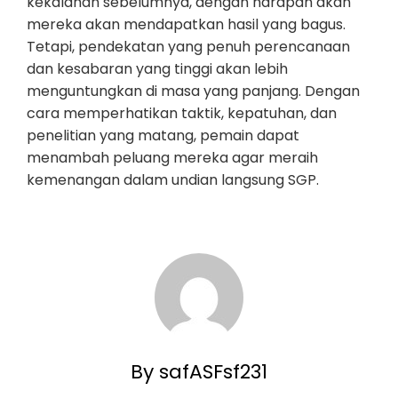
kekalahan sebelumnya, dengan harapan akan
mereka akan mendapatkan hasil yang bagus.
Tetapi, pendekatan yang penuh perencanaan
dan kesabaran yang tinggi akan lebih
menguntungkan di masa yang panjang. Dengan
cara memperhatikan taktik, kepatuhan, dan
penelitian yang matang, pemain dapat
menambah peluang mereka agar meraih
kemenangan dalam undian langsung SGP.
By safASFsf231