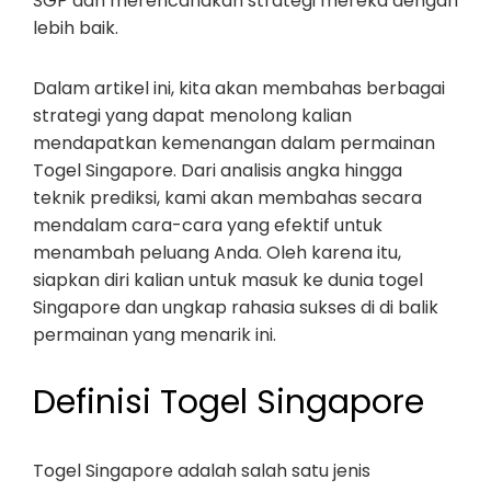
SGP dan merencanakan strategi mereka dengan
lebih baik.
Dalam artikel ini, kita akan membahas berbagai
strategi yang dapat menolong kalian
mendapatkan kemenangan dalam permainan
Togel Singapore. Dari analisis angka hingga
teknik prediksi, kami akan membahas secara
mendalam cara-cara yang efektif untuk
menambah peluang Anda. Oleh karena itu,
siapkan diri kalian untuk masuk ke dunia togel
Singapore dan ungkap rahasia sukses di di balik
permainan yang menarik ini.
Definisi Togel Singapore
Togel Singapore adalah salah satu jenis