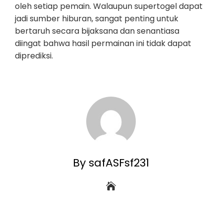
oleh setiap pemain. Walaupun supertogel dapat
jadi sumber hiburan, sangat penting untuk
bertaruh secara bijaksana dan senantiasa
diingat bahwa hasil permainan ini tidak dapat
diprediksi.
By safASFsf231