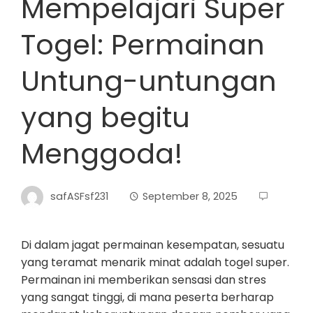
Mempelajari Super
Togel: Permainan
Untung-untungan
yang begitu
Menggoda!
safASFsf231
September 8, 2025
Di dalam jagat permainan kesempatan, sesuatu
yang teramat menarik minat adalah togel super.
Permainan ini memberikan sensasi dan stres
yang sangat tinggi, di mana peserta berharap