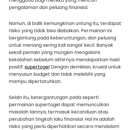
menggoda bagi mereka yang mencari
pengalaman dan peluang finansial.
Namun, di balik kemungkinan untung itu, terdapat
risiko yang tidak bisa diabaikan. Permainan ini
bergantung pada keberuntungan, dan peluang
untuk menang sering kali sangat kecil. Banyak
sekali pemain yang mungkin mengalami
kekalahan sebelum akhirnya mendapatkan hasil
positif.
supertogel
Dengan demikian, krusial untuk
menyusun budget dan tidak melebihi yang
mampu dipertaruhkan.
Selain itu, ketergantungan pada seperti
permainan supertogel dapat memunculkan
masalah lainnya, termasuk kecanduan atau
perubahan tingkah laku finansial. Hal ini adalah
risiko yang perlu diperhatikan secara mendalam