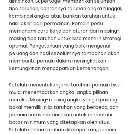
dimainkan. Supertogel memberikan sejumlah
tipe taruhan, contohnya taruhan angka tunggal,
kombinasi angka, atau bahkan taruhan untuk
hasil akhir dari permainan. Pemain perlu
memahami cara kerja dan aturan dari masing-
masing tipe taruhan untuk bisa memilih strategi
optimal. Pengetahuan yang baik mengenai
peluang dan hasil sebelumnya tambahan akan
membantu pemain dalam meningkatkan
kemungkinan mendapatkan kemenangan.
Setelah menentukan jenis taruhan, pemain bisa
mulai menempatkan angka-angka pilihan
mereka. Masing-masing angka yang dipasang
bakal memiliki nilai taruhan yang berbeda, dan
pemain harus memastikan untuk mematuhi
batas minimum yang ditetapkan oleh situs.
Setelah semua taruhan ditempatkan, pemain