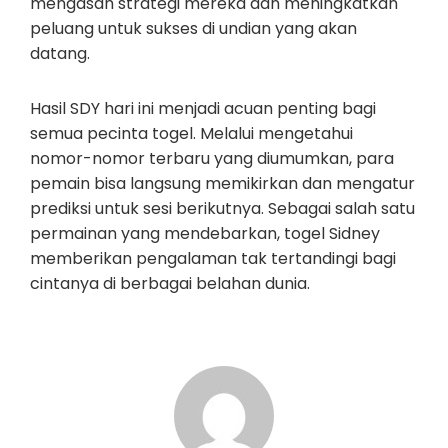
mengasah strategi mereka dan meningkatkan
peluang untuk sukses di undian yang akan
datang.
Hasil SDY hari ini menjadi acuan penting bagi
semua pecinta togel. Melalui mengetahui
nomor-nomor terbaru yang diumumkan, para
pemain bisa langsung memikirkan dan mengatur
prediksi untuk sesi berikutnya. Sebagai salah satu
permainan yang mendebarkan, togel Sidney
memberikan pengalaman tak tertandingi bagi
cintanya di berbagai belahan dunia.