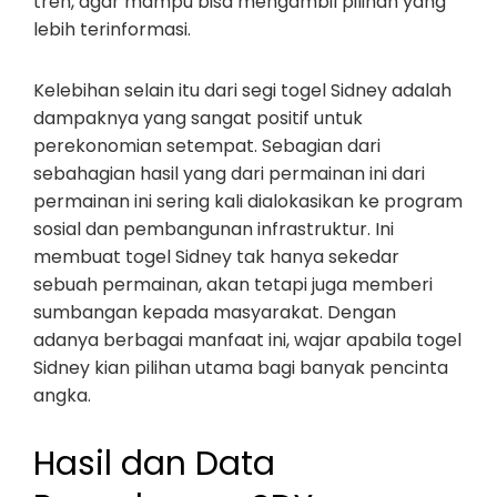
tren, agar mampu bisa mengambil pilihan yang
lebih terinformasi.
Kelebihan selain itu dari segi togel Sidney adalah
dampaknya yang sangat positif untuk
perekonomian setempat. Sebagian dari
sebahagian hasil yang dari permainan ini dari
permainan ini sering kali dialokasikan ke program
sosial dan pembangunan infrastruktur. Ini
membuat togel Sidney tak hanya sekedar
sebuah permainan, akan tetapi juga memberi
sumbangan kepada masyarakat. Dengan
adanya berbagai manfaat ini, wajar apabila togel
Sidney kian pilihan utama bagi banyak pencinta
angka.
Hasil dan Data