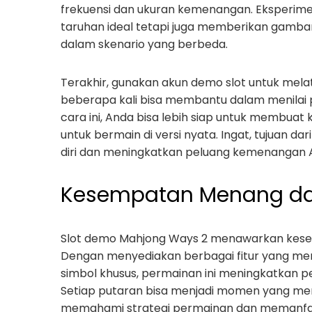
frekuensi dan ukuran kemenangan. Eksperi
taruhan ideal tetapi juga memberikan gamb
dalam skenario yang berbeda.
Terakhir, gunakan akun demo slot untuk melat
beberapa kali bisa membantu dalam menilai 
cara ini, Anda bisa lebih siap untuk membua
untuk bermain di versi nyata. Ingat, tujuan d
diri dan meningkatkan peluang kemenangan A
Kesempatan Menang da
Slot demo Mahjong Ways 2 menawarkan kese
Dengan menyediakan berbagai fitur yang mend
simbol khusus, permainan ini meningkatkan 
Setiap putaran bisa menjadi momen yang me
memahami strategi permainan dan memanfaa