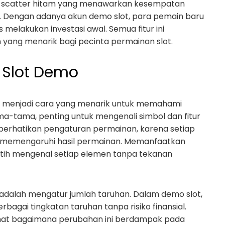
us scatter hitam yang menawarkan kesempatan
 Dengan adanya akun demo slot, para pemain baru
elakukan investasi awal. Semua fitur ini
 yang menarik bagi pecinta permainan slot.
 Slot Demo
a menjadi cara yang menarik untuk memahami
ama-tama, penting untuk mengenali simbol dan fitur
mperhatikan pengaturan permainan, karena setiap
at memengaruhi hasil permainan. Memanfaatkan
ih mengenal setiap elemen tanpa tekanan
 adalah mengatur jumlah taruhan. Dalam demo slot,
agai tingkatan taruhan tanpa risiko finansial.
hat bagaimana perubahan ini berdampak pada