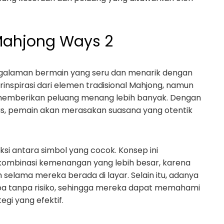
Mahjong Ways 2
alaman bermain yang seru dan menarik dengan
inspirasi dari elemen tradisional Mahjong, namun
memberikan peluang menang lebih banyak. Dengan
alus, pemain akan merasakan suasana yang otentik
neksi antara simbol yang cocok. Konsep ini
mbinasi kemenangan yang lebih besar, karena
selama mereka berada di layar. Selain itu, adanya
a tanpa risiko, sehingga mereka dapat memahami
i yang efektif.