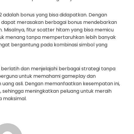
2 adalah bonus yang bisa didapatkan. Dengan
in dapat merasakan berbagai bonus mendebarkan
isalnya, fitur scatter hitam yang bisa memicu
tuk menang tanpa mempertaruhkan lebih banyak
angat bergantung pada kombinasi simbol yang
rlatih dan menjelajahi berbagai strategi tanpa
gat berguna untuk memahami gameplay dan
 uang asli. Dengan memanfaatkan kesempatan ini,
n, sehingga meningkatkan peluang untuk meraih
 maksimal.