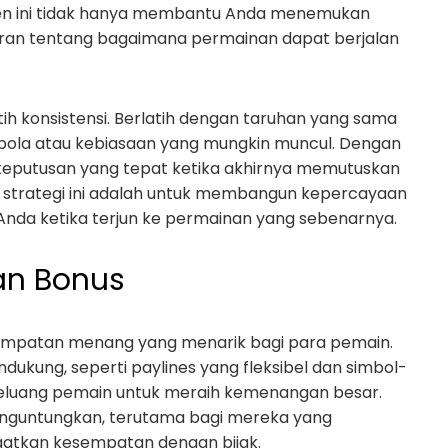
men ini tidak hanya membantu Anda menemukan
aran tentang bagaimana permainan dapat berjalan
ih konsistensi. Berlatih dengan taruhan yang sama
pola atau kebiasaan yang mungkin muncul. Dengan
t keputusan yang tepat ketika akhirnya memutuskan
ari strategi ini adalah untuk membangun kepercayaan
nda ketika terjun ke permainan yang sebenarnya.
n Bonus
mpatan menang yang menarik bagi para pemain.
ukung, seperti paylines yang fleksibel dan simbol-
peluang pemain untuk meraih kemenangan besar.
nguntungkan, terutama bagi mereka yang
tkan kesempatan dengan bijak.