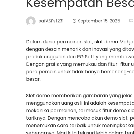
Kesempatan Besa
safASFsf231
September 15, 2025
Dalam dunia permainan slot,
slot demo
Mahjon
dengan desain menarik dan inovasi yang dita
produk unggulan dari PG Soft yang membawa p
Dengan grafis yang memukau dan fitur-fitur
para pemain untuk tidak hanya bersenang-s
besar.
Slot demo memberikan gambaran yang jelas t
menggunakan uang asli. Ini adalah kesempa
mekanika permainan, termasuk fitur demo slo
tariknya. Dengan mencoba akun demo slot, pe
menemukan cara terbaik untuk meningkatka
sebenarnya. Mari kita telusuri lebih dalam t