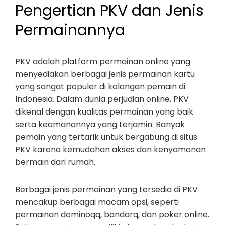
Pengertian PKV dan Jenis
Permainannya
PKV adalah platform permainan online yang
menyediakan berbagai jenis permainan kartu
yang sangat populer di kalangan pemain di
Indonesia. Dalam dunia perjudian online, PKV
dikenal dengan kualitas permainan yang baik
serta keamanannya yang terjamin. Banyak
pemain yang tertarik untuk bergabung di situs
PKV karena kemudahan akses dan kenyamanan
bermain dari rumah.
Berbagai jenis permainan yang tersedia di PKV
mencakup berbagai macam opsi, seperti
permainan dominoqq, bandarq, dan poker online.