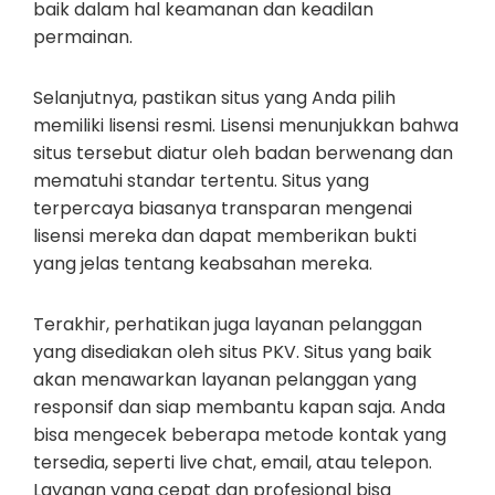
baik dalam hal keamanan dan keadilan
permainan.
Selanjutnya, pastikan situs yang Anda pilih
memiliki lisensi resmi. Lisensi menunjukkan bahwa
situs tersebut diatur oleh badan berwenang dan
mematuhi standar tertentu. Situs yang
terpercaya biasanya transparan mengenai
lisensi mereka dan dapat memberikan bukti
yang jelas tentang keabsahan mereka.
Terakhir, perhatikan juga layanan pelanggan
yang disediakan oleh situs PKV. Situs yang baik
akan menawarkan layanan pelanggan yang
responsif dan siap membantu kapan saja. Anda
bisa mengecek beberapa metode kontak yang
tersedia, seperti live chat, email, atau telepon.
Layanan yang cepat dan profesional bisa