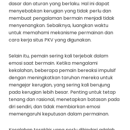
dasar dan aturan yang berlaku. Hal ini dapat
menyebabkan kerugian yang tidak perlu dan
membuat pengalaman bermain menjadi tidak
menyenangkan. Sebaiknya, luangkan waktu
untuk memahami mekanisme permainan dan
cara kerja situs PKV yang digunakan.
Selain itu, pemain sering kali terjebak dalam
emosi saat bermain. Ketika mengalami
kekalahan, beberapa pemain bereaksi impulsif
dengan meningkatkan taruhan mereka untuk
mengejar kerugian, yang sering kali berujung
pada kerugian lebih besar. Penting untuk tetap
tenang dan rasional, menetapkan batasan pada
diri sendiri, dan tidak membiarkan emosi
memengaruhi keputusan dalam permainan.
Kesalahan terakhir yang perlu dihindari adalah