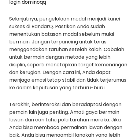
login dominoqq
Selanjutnya, pengelolaan modal menjadi kunci
sukses di BandarQ. Pastikan Anda sudah
menentukan batasan modal sebelum mulai
bermain. Jangan terpancing untuk terus
menggandakan taruhan setelah kalah. Cobalah
untuk bermain dengan metode yang lebih
disiplin, seperti menetapkan target kemenangan
dan kerugian. Dengan cara ini, Anda dapat
menjaga emosi tetap stabil dan tidak terjerumus
ke dalam keputusan yang terburu-buru.
Terakhir, berinteraksi dan beradaptasi dengan
pemain lain juga penting. Amati gaya bermain
lawan dan cari tahu pola taruhan mereka. Jika
Anda bisa membaca permainan lawan dengan
baik, Anda bisa mengambil langkah yang lebih