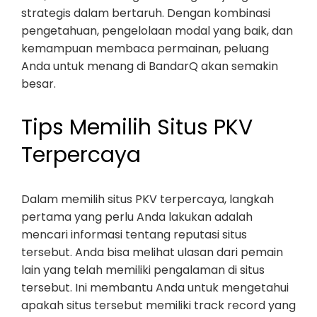
strategis dalam bertaruh. Dengan kombinasi
pengetahuan, pengelolaan modal yang baik, dan
kemampuan membaca permainan, peluang
Anda untuk menang di BandarQ akan semakin
besar.
Tips Memilih Situs PKV
Terpercaya
Dalam memilih situs PKV terpercaya, langkah
pertama yang perlu Anda lakukan adalah
mencari informasi tentang reputasi situs
tersebut. Anda bisa melihat ulasan dari pemain
lain yang telah memiliki pengalaman di situs
tersebut. Ini membantu Anda untuk mengetahui
apakah situs tersebut memiliki track record yang