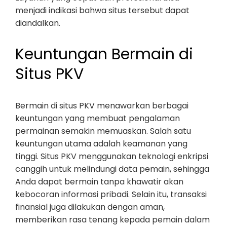
menjadi indikasi bahwa situs tersebut dapat
diandalkan.
Keuntungan Bermain di
Situs PKV
Bermain di situs PKV menawarkan berbagai
keuntungan yang membuat pengalaman
permainan semakin memuaskan. Salah satu
keuntungan utama adalah keamanan yang
tinggi. Situs PKV menggunakan teknologi enkripsi
canggih untuk melindungi data pemain, sehingga
Anda dapat bermain tanpa khawatir akan
kebocoran informasi pribadi. Selain itu, transaksi
finansial juga dilakukan dengan aman,
memberikan rasa tenang kepada pemain dalam