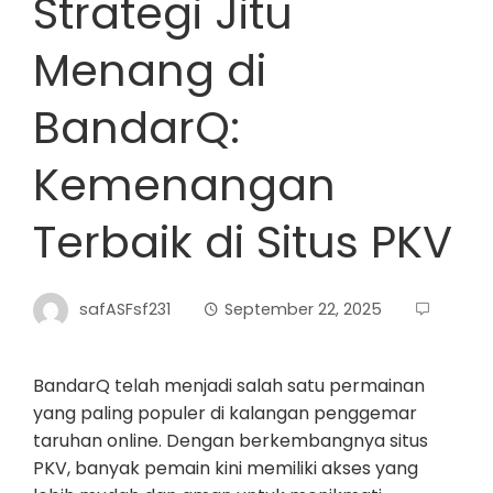
Strategi Jitu
Menang di
BandarQ:
Kemenangan
Terbaik di Situs PKV
safASFsf231
September 22, 2025
BandarQ telah menjadi salah satu permainan
yang paling populer di kalangan penggemar
taruhan online. Dengan berkembangnya situs
PKV, banyak pemain kini memiliki akses yang