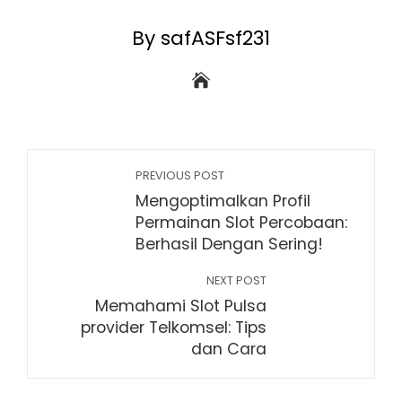
By safASFsf231
PREVIOUS POST
Mengoptimalkan Profil
Permainan Slot Percobaan:
Berhasil Dengan Sering!
NEXT POST
Memahami Slot Pulsa
provider Telkomsel: Tips
dan Cara