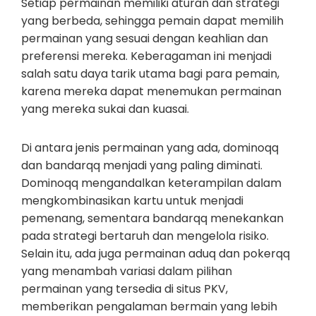
Setiap permainan memiliki aturan dan strategi
yang berbeda, sehingga pemain dapat memilih
permainan yang sesuai dengan keahlian dan
preferensi mereka. Keberagaman ini menjadi
salah satu daya tarik utama bagi para pemain,
karena mereka dapat menemukan permainan
yang mereka sukai dan kuasai.
Di antara jenis permainan yang ada, dominoqq
dan bandarqq menjadi yang paling diminati.
Dominoqq mengandalkan keterampilan dalam
mengkombinasikan kartu untuk menjadi
pemenang, sementara bandarqq menekankan
pada strategi bertaruh dan mengelola risiko.
Selain itu, ada juga permainan aduq dan pokerqq
yang menambah variasi dalam pilihan
permainan yang tersedia di situs PKV,
memberikan pengalaman bermain yang lebih