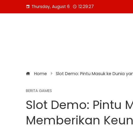
Skip
Thursday, August 6
12:29:27
to
content
Home
Slot Demo: Pintu Masuk ke Dunia 
BERITA GAMES
Slot Demo: Pintu 
Memberikan Keu