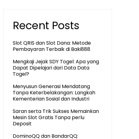
Recent Posts
Slot QRIS dan Slot Dana: Metode
Pembayaran Terbaik di Baki888
Mengkaji Jejak SDY Togel: Apa yang
Dapat Dipelajari dari Data Data
Togel?
Menyusun Generasi Mendatang
Tanpa Keterbelakangan: Langkah
Kementerian Sosial dan Industri
Saran serta Trik Sukses Memainkan
Mesin Slot Gratis Tanpa perlu
Deposit
DominoQQ dan BandarQQ: