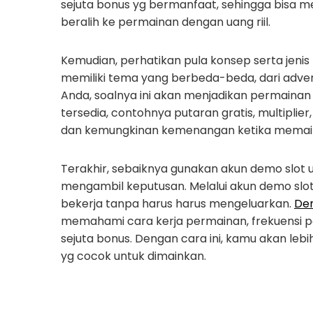
sejuta bonus yg bermanfaat, sehingga bisa
beralih ke permainan dengan uang riil.
Kemudian, perhatikan pula konsep serta jeni
memiliki tema yang berbeda-beda, dari adven
Anda, soalnya ini akan menjadikan permainan jad
tersedia, contohnya putaran gratis, multipli
dan kemungkinan kemenangan ketika memai
Terakhir, sebaiknya gunakan akun demo slot
mengambil keputusan. Melalui akun demo slo
bekerja tanpa harus harus mengeluarkan.
De
memahami cara kerja permainan, frekuensi
sejuta bonus. Dengan cara ini, kamu akan leb
yg cocok untuk dimainkan.