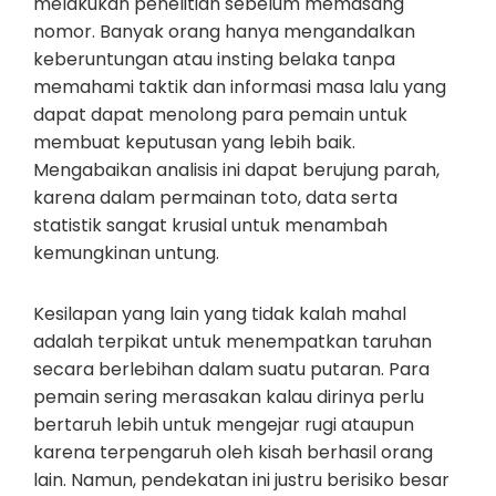
melakukan penelitian sebelum memasang
nomor. Banyak orang hanya mengandalkan
keberuntungan atau insting belaka tanpa
memahami taktik dan informasi masa lalu yang
dapat dapat menolong para pemain untuk
membuat keputusan yang lebih baik.
Mengabaikan analisis ini dapat berujung parah,
karena dalam permainan toto, data serta
statistik sangat krusial untuk menambah
kemungkinan untung.
Kesilapan yang lain yang tidak kalah mahal
adalah terpikat untuk menempatkan taruhan
secara berlebihan dalam suatu putaran. Para
pemain sering merasakan kalau dirinya perlu
bertaruh lebih untuk mengejar rugi ataupun
karena terpengaruh oleh kisah berhasil orang
lain. Namun, pendekatan ini justru berisiko besar