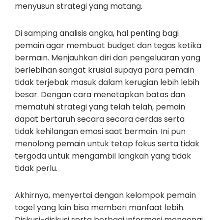
menyusun strategi yang matang.
Di samping analisis angka, hal penting bagi
pemain agar membuat budget dan tegas ketika
bermain. Menjauhkan diri dari pengeluaran yang
berlebihan sangat krusial supaya para pemain
tidak terjebak masuk dalam kerugian lebih lebih
besar. Dengan cara menetapkan batas dan
mematuhi strategi yang telah telah, pemain
dapat bertaruh secara secara cerdas serta
tidak kehilangan emosi saat bermain. Ini pun
menolong pemain untuk tetap fokus serta tidak
tergoda untuk mengambil langkah yang tidak
tidak perlu.
Akhirnya, menyertai dengan kelompok pemain
togel yang lain bisa memberi manfaat lebih.
Diskusi-diskusi serta berbagi informasi mengenai