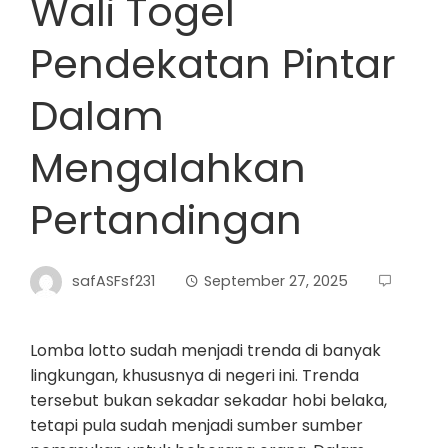
Wali Togel
Pendekatan Pintar
Dalam
Mengalahkan
Pertandingan
safASFsf231
September 27, 2025
Lomba lotto sudah menjadi trenda di banyak
lingkungan, khususnya di negeri ini. Trenda
tersebut bukan sekadar sekadar hobi belaka,
tetapi pula sudah menjadi sumber sumber