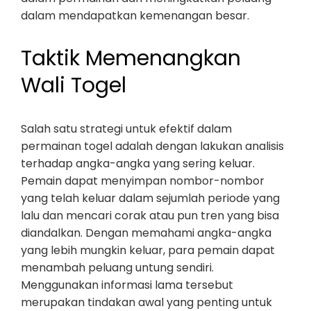
dalam mendapatkan kemenangan besar.
Taktik Memenangkan
Wali Togel
Salah satu strategi untuk efektif dalam
permainan togel adalah dengan lakukan analisis
terhadap angka-angka yang sering keluar.
Pemain dapat menyimpan nombor-nombor
yang telah keluar dalam sejumlah periode yang
lalu dan mencari corak atau pun tren yang bisa
diandalkan. Dengan memahami angka-angka
yang lebih mungkin keluar, para pemain dapat
menambah peluang untung sendiri.
Menggunakan informasi lama tersebut
merupakan tindakan awal yang penting untuk