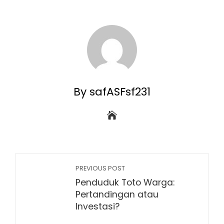
By safASFsf231
PREVIOUS POST
Penduduk Toto Warga:
Pertandingan atau
Investasi?