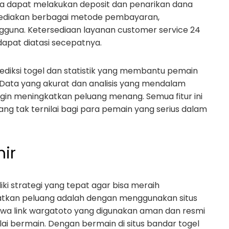
 dapat melakukan deposit dan penarikan dana
nyediakan berbagai metode pembayaran,
gguna. Ketersediaan layanan customer service 24
apat diatasi secepatnya.
r prediksi togel dan statistik yang membantu pemain
 Data yang akurat dan analisis yang mendalam
in meningkatkan peluang menang. Semua fitur ini
ang tak ternilai bagi para pemain yang serius dalam
ir
iki strategi yang tepat agar bisa meraih
atkan peluang adalah dengan menggunakan situs
wa link wargatoto yang digunakan aman dan resmi
ai bermain. Dengan bermain di situs bandar togel