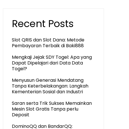
Recent Posts
Slot QRIS dan Slot Dana: Metode
Pembayaran Terbaik di Baki888
Mengkaji Jejak SDY Togel: Apa yang
Dapat Dipelajari dari Data Data
Togel?
Menyusun Generasi Mendatang
Tanpa Keterbelakangan: Langkah
Kementerian Sosial dan Industri
Saran serta Trik Sukses Memainkan
Mesin Slot Gratis Tanpa perlu
Deposit
DominoQQ dan BandarQQ: