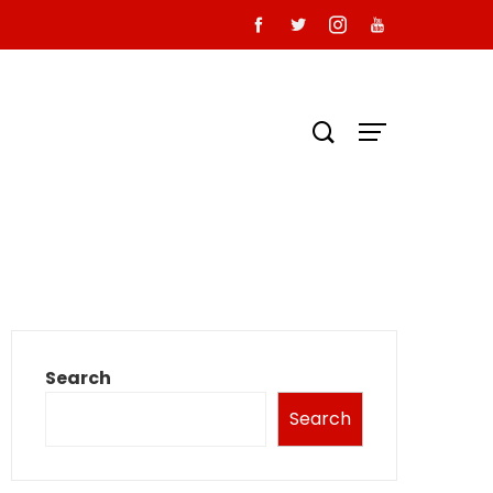
Search
Search