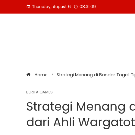
Skip
Thursday, August 6
08:31:10
to
content
Home
Strategi Menang di Bandar Togel: Ti
BERITA GAMES
Strategi Menang d
dari Ahli Wargato