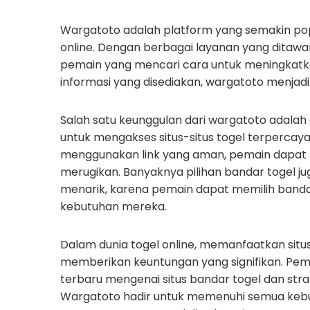
Wargatoto adalah platform yang semakin po
online. Dengan berbagai layanan yang ditawa
pemain yang mencari cara untuk meningkat
informasi yang disediakan, wargatoto menjadi
Salah satu keunggulan dari wargatoto adal
untuk mengakses situs-situs togel terpercaya
menggunakan link yang aman, pemain dapat te
merugikan. Banyaknya pilihan bandar togel j
menarik, karena pemain dapat memilih banda
kebutuhan mereka.
Dalam dunia togel online, memanfaatkan situs
memberikan keuntungan yang signifikan. Pema
terbaru mengenai situs bandar togel dan str
Wargatoto hadir untuk memenuhi semua kebutu