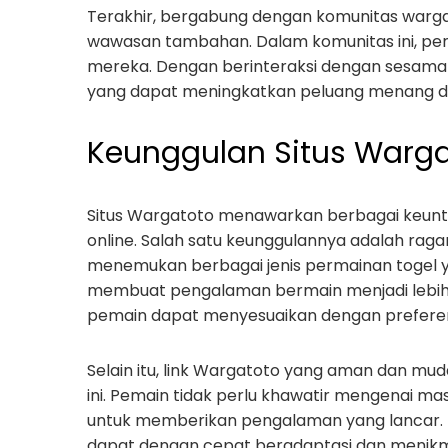
Terakhir, bergabung dengan komunitas warga
wawasan tambahan. Dalam komunitas ini, pem
mereka. Dengan berinteraksi dengan sesama
yang dapat meningkatkan peluang menang di 
Keunggulan Situs Warg
Situs Wargatoto menawarkan berbagai keunt
online. Salah satu keunggulannya adalah rag
menemukan berbagai jenis permainan togel yan
membuat pengalaman bermain menjadi lebih s
pemain dapat menyesuaikan dengan preferens
Selain itu, link Wargatoto yang aman dan muda
ini. Pemain tidak perlu khawatir mengenai mas
untuk memberikan pengalaman yang lancar. De
dapat dengan cepat beradaptasi dan menik