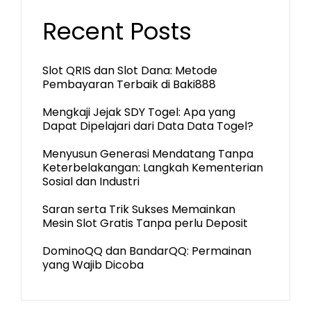
Recent Posts
Slot QRIS dan Slot Dana: Metode
Pembayaran Terbaik di Baki888
Mengkaji Jejak SDY Togel: Apa yang
Dapat Dipelajari dari Data Data Togel?
Menyusun Generasi Mendatang Tanpa
Keterbelakangan: Langkah Kementerian
Sosial dan Industri
Saran serta Trik Sukses Memainkan
Mesin Slot Gratis Tanpa perlu Deposit
DominoQQ dan BandarQQ: Permainan
yang Wajib Dicoba