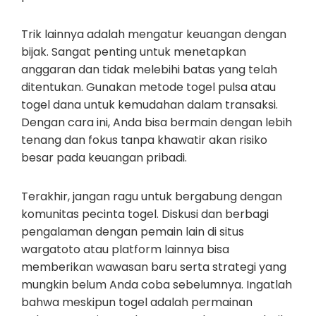
Trik lainnya adalah mengatur keuangan dengan
bijak. Sangat penting untuk menetapkan
anggaran dan tidak melebihi batas yang telah
ditentukan. Gunakan metode togel pulsa atau
togel dana untuk kemudahan dalam transaksi.
Dengan cara ini, Anda bisa bermain dengan lebih
tenang dan fokus tanpa khawatir akan risiko
besar pada keuangan pribadi.
Terakhir, jangan ragu untuk bergabung dengan
komunitas pecinta togel. Diskusi dan berbagi
pengalaman dengan pemain lain di situs
wargatoto atau platform lainnya bisa
memberikan wawasan baru serta strategi yang
mungkin belum Anda coba sebelumnya. Ingatlah
bahwa meskipun togel adalah permainan