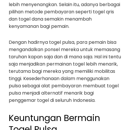
lebih menyenangkan. Selain itu, adanya berbagai
pilihan metode pembayaran seperti togel qris
dan togel dana semakin menambah
kenyamanan bagi pemain.
Dengan hadirnya togel pulsa, para pemain bisa
mengandalkan ponsel mereka untuk memasang
taruhan kapan saja dan di mana saja. Hal ini tentu
saja menjadikan permainan togel lebih menarik,
terutama bagi mereka yang memiliki mobilitas
tinggi. Kesederhanaan dalam menggunakan
pulsa sebagai alat pembayaran membuat togel
pulsa menjadi alternatif menarik bagi
penggemar togel di seluruh Indonesia.
Keuntungan Bermain
Togel Pulsa