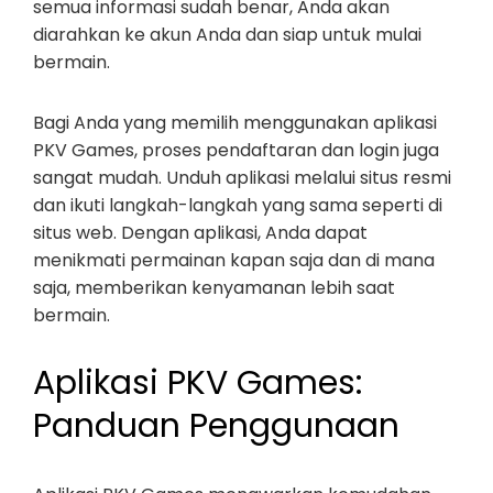
semua informasi sudah benar, Anda akan
diarahkan ke akun Anda dan siap untuk mulai
bermain.
Bagi Anda yang memilih menggunakan aplikasi
PKV Games, proses pendaftaran dan login juga
sangat mudah. Unduh aplikasi melalui situs resmi
dan ikuti langkah-langkah yang sama seperti di
situs web. Dengan aplikasi, Anda dapat
menikmati permainan kapan saja dan di mana
saja, memberikan kenyamanan lebih saat
bermain.
Aplikasi PKV Games:
Panduan Penggunaan