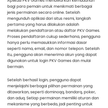
Aplikasi PKV Games menawarkan kemudahan
bagi para pemain untuk menikmati berbagai
jenis permainan secara online. Setelah
mengunduh aplikasi dari situs resmi, langkah
pertama yang harus dilakukan adalah
melakukan pendaftaran atau daftar PKV Games.
Proses pendaftaran cukup sederhana, pengguna
hanya perlu memasukkan informasi dasar
seperti nama, email, dan nomor telepon. Setelah
itu, pengguna akan menerima akun yang dapat
digunakan untuk login PKV Games dan mulai
bermain.
Setelah berhasil login, pengguna dapat
menjelajahi berbagai pilihan permainan yang
ditawarkan, seperti dominoqq, bandarq, poker,
dan aduq. Setiap permainan memiliki aturan dan
mekanisme yang berbeda, jadi penting untuk