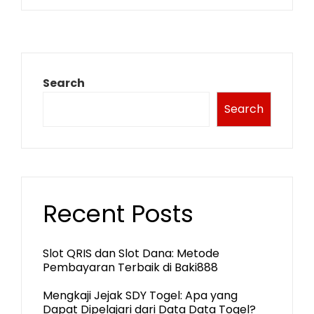
Search
Search
Recent Posts
Slot QRIS dan Slot Dana: Metode
Pembayaran Terbaik di Baki888
Mengkaji Jejak SDY Togel: Apa yang
Dapat Dipelajari dari Data Data Togel?