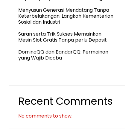
Menyusun Generasi Mendatang Tanpa
Keterbelakangan: Langkah Kementerian
Sosial dan Industri
Saran serta Trik Sukses Memainkan
Mesin Slot Gratis Tanpa perlu Deposit
DominoQQ dan BandarQQ: Permainan
yang Wajib Dicoba
Recent Comments
No comments to show.