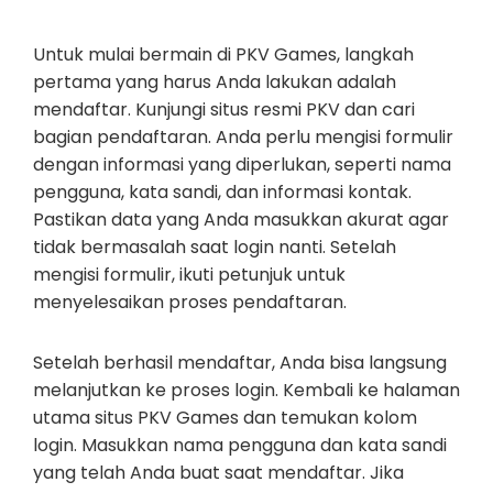
Untuk mulai bermain di PKV Games, langkah
pertama yang harus Anda lakukan adalah
mendaftar. Kunjungi situs resmi PKV dan cari
bagian pendaftaran. Anda perlu mengisi formulir
dengan informasi yang diperlukan, seperti nama
pengguna, kata sandi, dan informasi kontak.
Pastikan data yang Anda masukkan akurat agar
tidak bermasalah saat login nanti. Setelah
mengisi formulir, ikuti petunjuk untuk
menyelesaikan proses pendaftaran.
Setelah berhasil mendaftar, Anda bisa langsung
melanjutkan ke proses login. Kembali ke halaman
utama situs PKV Games dan temukan kolom
login. Masukkan nama pengguna dan kata sandi
yang telah Anda buat saat mendaftar. Jika