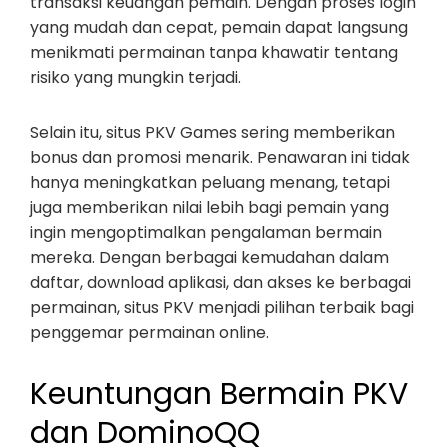
transaksi keuangan pemain. Dengan proses login
yang mudah dan cepat, pemain dapat langsung
menikmati permainan tanpa khawatir tentang
risiko yang mungkin terjadi.
Selain itu, situs PKV Games sering memberikan
bonus dan promosi menarik. Penawaran ini tidak
hanya meningkatkan peluang menang, tetapi
juga memberikan nilai lebih bagi pemain yang
ingin mengoptimalkan pengalaman bermain
mereka. Dengan berbagai kemudahan dalam
daftar, download aplikasi, dan akses ke berbagai
permainan, situs PKV menjadi pilihan terbaik bagi
penggemar permainan online.
Keuntungan Bermain PKV
dan DominoQQ