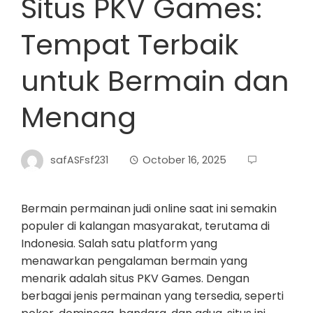
Situs PKV Games:
Tempat Terbaik
untuk Bermain dan
Menang
safASFsf231
October 16, 2025
Bermain permainan judi online saat ini semakin
populer di kalangan masyarakat, terutama di
Indonesia. Salah satu platform yang
menawarkan pengalaman bermain yang
menarik adalah situs PKV Games. Dengan
berbagai jenis permainan yang tersedia, seperti