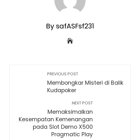
By safASFsf231
PREVIOUS POST
Membongkar Misteri di Balik
Kudapoker
NEXT POST
Memaksimalkan
Kesempatan Kemenangan
pada Slot Demo X500
Pragmatic Play