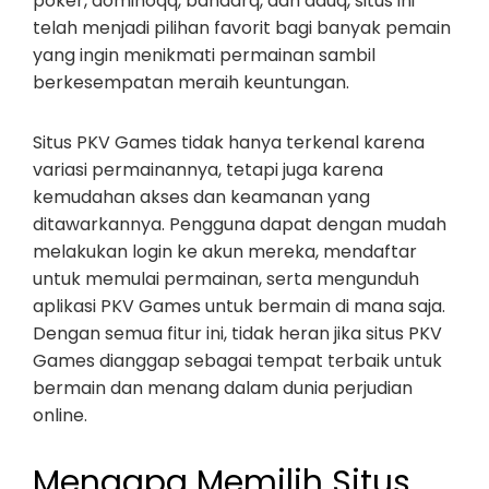
poker, dominoqq, bandarq, dan aduq, situs ini
telah menjadi pilihan favorit bagi banyak pemain
yang ingin menikmati permainan sambil
berkesempatan meraih keuntungan.
Situs PKV Games tidak hanya terkenal karena
variasi permainannya, tetapi juga karena
kemudahan akses dan keamanan yang
ditawarkannya. Pengguna dapat dengan mudah
melakukan login ke akun mereka, mendaftar
untuk memulai permainan, serta mengunduh
aplikasi PKV Games untuk bermain di mana saja.
Dengan semua fitur ini, tidak heran jika situs PKV
Games dianggap sebagai tempat terbaik untuk
bermain dan menang dalam dunia perjudian
online.
Mengapa Memilih Situs