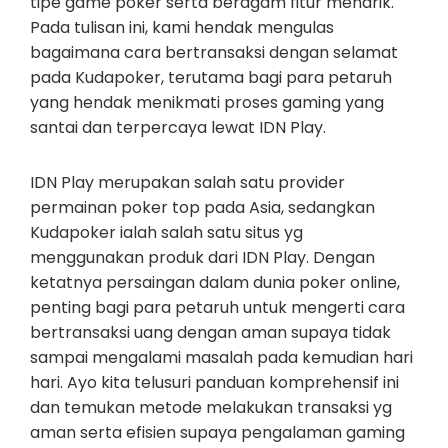
tipe game poker serta beragam fitur menarik.
Pada tulisan ini, kami hendak mengulas
bagaimana cara bertransaksi dengan selamat
pada Kudapoker, terutama bagi para petaruh
yang hendak menikmati proses gaming yang
santai dan terpercaya lewat IDN Play.
IDN Play merupakan salah satu provider
permainan poker top pada Asia, sedangkan
Kudapoker ialah salah satu situs yg
menggunakan produk dari IDN Play. Dengan
ketatnya persaingan dalam dunia poker online,
penting bagi para petaruh untuk mengerti cara
bertransaksi uang dengan aman supaya tidak
sampai mengalami masalah pada kemudian hari
hari. Ayo kita telusuri panduan komprehensif ini
dan temukan metode melakukan transaksi yg
aman serta efisien supaya pengalaman gaming