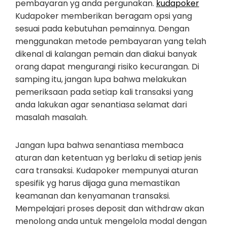
pembayaran yg anda pergunakan.
kudapoker
Kudapoker memberikan beragam opsi yang
sesuai pada kebutuhan pemainnya. Dengan
menggunakan metode pembayaran yang telah
dikenal di kalangan pemain dan diakui banyak
orang dapat mengurangi risiko kecurangan. Di
samping itu, jangan lupa bahwa melakukan
pemeriksaan pada setiap kali transaksi yang
anda lakukan agar senantiasa selamat dari
masalah masalah.
Jangan lupa bahwa senantiasa membaca
aturan dan ketentuan yg berlaku di setiap jenis
cara transaksi. Kudapoker mempunyai aturan
spesifik yg harus dijaga guna memastikan
keamanan dan kenyamanan transaksi.
Mempelajari proses deposit dan withdraw akan
menolong anda untuk mengelola modal dengan