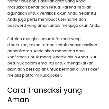
nomor telepon. Pastikan data yang Anda
masukkan benar dan sesuai, karena ini akan
digunakan untuk verifikasi akun Anda. Selain itu,
Anda juga perlu membuat username dan
password yang aman untuk menjaga akun Anda.
Setelah mengisi semua informasi yang
diperlukan, tekan tombol untuk menyelesaikan
pendaftaran. Anda akan menerima email
konfirmasi untuk meng-enable akun Anda. Ikuti
petunjuk dalam email itu untuk mengaktifkan
akun dan bersiaplah untuk bermain di IDN Poker
melalui platform Kudapoker.
Cara Transaksi yang
Aman