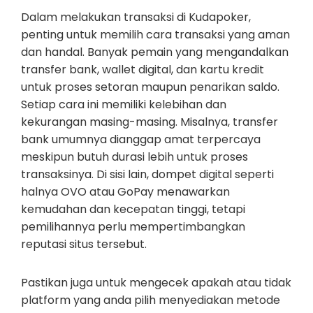
Dalam melakukan transaksi di Kudapoker,
penting untuk memilih cara transaksi yang aman
dan handal. Banyak pemain yang mengandalkan
transfer bank, wallet digital, dan kartu kredit
untuk proses setoran maupun penarikan saldo.
Setiap cara ini memiliki kelebihan dan
kekurangan masing-masing. Misalnya, transfer
bank umumnya dianggap amat terpercaya
meskipun butuh durasi lebih untuk proses
transaksinya. Di sisi lain, dompet digital seperti
halnya OVO atau GoPay menawarkan
kemudahan dan kecepatan tinggi, tetapi
pemilihannya perlu mempertimbangkan
reputasi situs tersebut.
Pastikan juga untuk mengecek apakah atau tidak
platform yang anda pilih menyediakan metode