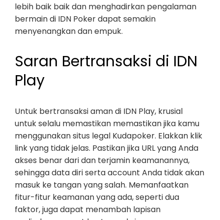
lebih baik baik dan menghadirkan pengalaman
bermain di IDN Poker dapat semakin
menyenangkan dan empuk.
Saran Bertransaksi di IDN
Play
Untuk bertransaksi aman di IDN Play, krusial
untuk selalu memastikan memastikan jika kamu
menggunakan situs legal Kudapoker. Elakkan klik
link yang tidak jelas. Pastikan jika URL yang Anda
akses benar dari dan terjamin keamanannya,
sehingga data diri serta account Anda tidak akan
masuk ke tangan yang salah. Memanfaatkan
fitur-fitur keamanan yang ada, seperti dua
faktor, juga dapat menambah lapisan