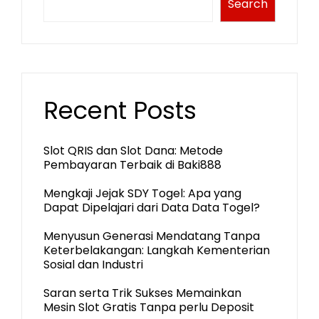
Search
Recent Posts
Slot QRIS dan Slot Dana: Metode
Pembayaran Terbaik di Baki888
Mengkaji Jejak SDY Togel: Apa yang
Dapat Dipelajari dari Data Data Togel?
Menyusun Generasi Mendatang Tanpa
Keterbelakangan: Langkah Kementerian
Sosial dan Industri
Saran serta Trik Sukses Memainkan
Mesin Slot Gratis Tanpa perlu Deposit