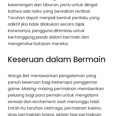
kesenangan dan hiburan, perlu untuk diingat
bahwa ada risiko yang berkaitan terlibat.
Taruhan dapat menjadi bentuk perilaku yang
adiktif jika tidak dilakukan secara bijak.
Karenanya, pengguna dihimbau untuk
bertanggung jawab dalam bermain dan
mengetahui batasan mereka.
Keseruan dalam Bermain
Warga Bet menawarkan pengalaman yang
penuh keseruan bagi beberapa penggemar
game. Masing-masing permainan memberikan
peluang bagi para pemain untuk mengalami
sensasi dan excitement saat menunggu hasil.
Entah itu taruhan olahraga, permainan kasino,
atau permainan lotere, setiap tipe permainan