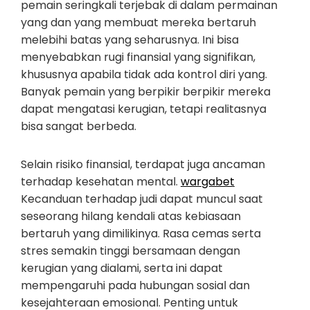
pemain seringkali terjebak di dalam permainan
yang dan yang membuat mereka bertaruh
melebihi batas yang seharusnya. Ini bisa
menyebabkan rugi finansial yang signifikan,
khususnya apabila tidak ada kontrol diri yang.
Banyak pemain yang berpikir berpikir mereka
dapat mengatasi kerugian, tetapi realitasnya
bisa sangat berbeda.
Selain risiko finansial, terdapat juga ancaman
terhadap kesehatan mental.
wargabet
Kecanduan terhadap judi dapat muncul saat
seseorang hilang kendali atas kebiasaan
bertaruh yang dimilikinya. Rasa cemas serta
stres semakin tinggi bersamaan dengan
kerugian yang dialami, serta ini dapat
mempengaruhi pada hubungan sosial dan
kesejahteraan emosional. Penting untuk