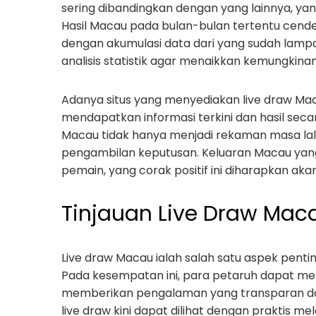
sering dibandingkan dengan yang lainnya, yan
Hasil Macau pada bulan-bulan tertentu cende
dengan akumulasi data dari yang sudah lamp
analisis statistik agar menaikkan kemungkina
Adanya situs yang menyediakan live draw M
mendapatkan informasi terkini dan hasil seca
Macau tidak hanya menjadi rekaman masa lal
pengambilan keputusan. Keluaran Macau yan
pemain, yang corak positif ini diharapkan aka
Tinjauan Live Draw Mac
Live draw Macau ialah salah satu aspek penti
Pada kesempatan ini, para petaruh dapat meli
memberikan pengalaman yang transparan da
live draw kini dapat dilihat dengan praktis m