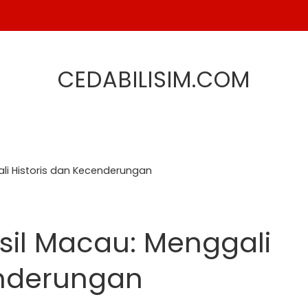
CEDABILISIM.COM
li Historis dan Kecenderungan
sil Macau: Menggali
enderungan