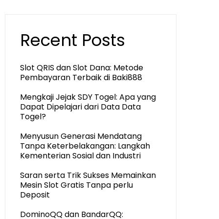
Recent Posts
Slot QRIS dan Slot Dana: Metode
Pembayaran Terbaik di Baki888
Mengkaji Jejak SDY Togel: Apa yang
Dapat Dipelajari dari Data Data
Togel?
Menyusun Generasi Mendatang
Tanpa Keterbelakangan: Langkah
Kementerian Sosial dan Industri
Saran serta Trik Sukses Memainkan
Mesin Slot Gratis Tanpa perlu
Deposit
DominoQQ dan BandarQQ: