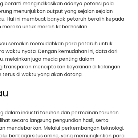
g berarti mengindikasikan adanya potensi pola.
rung menunjukkan output yang sejalan sejalan
au. Hal ini membuat banyak petaruh beralih kepada
n mereka untuk meraih keberhasilan.
acau semakin memudahkan para petaruh untuk
ra waktu nyata. Dengan kemudahan ini, data dari
u, melainkan juga media penting dalam
g transparan menciptakan keyakinan di kalangan
n terus di waktu yang akan datang.
au
ng dalam industri taruhan dan permainan taruhan.
hat secara langsung pengundian hasil, serta
n mendebarkan. Melalui perkembangan teknologi,
elalui berbagai situs online, yang memungkinkan para