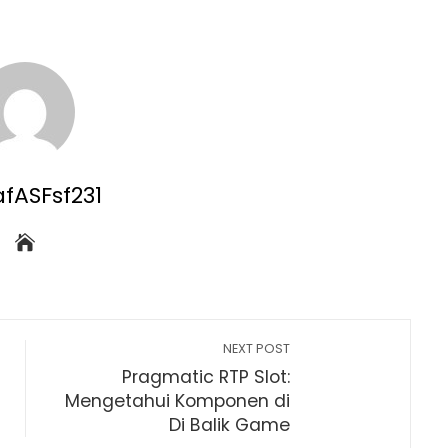
afASFsf231
NEXT POST
Pragmatic RTP Slot:
Mengetahui Komponen di
Di Balik Game