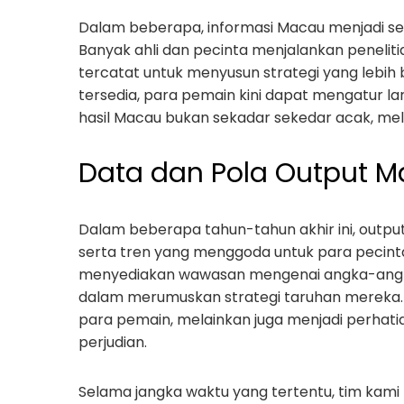
Dalam beberapa, informasi Macau menjadi sem
Banyak ahli dan pecinta menjalankan peneliti
tercatat untuk menyusun strategi yang lebih
tersedia, para pemain kini dapat mengatur l
hasil Macau bukan sekadar sekedar acak, mel
Data dan Pola Output 
Dalam beberapa tahun-tahun akhir ini, outpu
serta tren yang menggoda untuk para pecinta 
menyediakan wawasan mengenai angka-angka 
dalam merumuskan strategi taruhan mereka.
para pemain, melainkan juga menjadi perhatia
perjudian.
Selama jangka waktu yang tertentu, tim kami