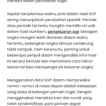
mereka dalam permainan togel.
Sejalan berjalannya waktu, pola dalam hasil SGP
sering menunjukkan perubahan spesifik. Periode
atau periode tertentu mungkin memiliki ciri unik
dalam hasil numbers.
pengeluaran sgp
Sebagian
angka mungkin lebih dominan dalam waktu
tertentu, sedangkan angka lainnya cenderung
tidak tampak. Oleh karena itu, penting untuk
beberapa penjudi dalam menganalisis informasi
ini secara berkala dan memahami cara faktor
eksternal bisa mempengaruhi keluaran angka.
Menggunakan data SGP dalam memprediksi
nomor-nomor di masa depan adalah kebiasaan
yang biasa di kalangan pemain togel. Dengan
menggunakan menyiksa tren dan corak yang
telah teridentifikasi, para pemain dapat