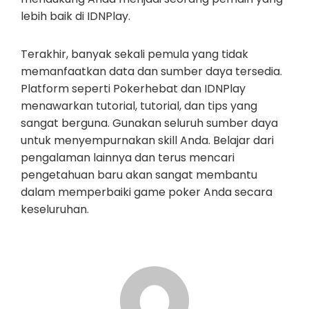
lebih baik di IDNPlay.
Terakhir, banyak sekali pemula yang tidak
memanfaatkan data dan sumber daya tersedia.
Platform seperti Pokerhebat dan IDNPlay
menawarkan tutorial, tutorial, dan tips yang
sangat berguna. Gunakan seluruh sumber daya
untuk menyempurnakan skill Anda. Belajar dari
pengalaman lainnya dan terus mencari
pengetahuan baru akan sangat membantu
dalam memperbaiki game poker Anda secara
keseluruhan.