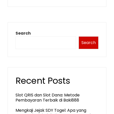
Search
Search
Recent Posts
Slot QRIS dan Slot Dana: Metode
Pembayaran Terbaik di Baki888
Mengkaji Jejak SDY Togel: Apa yang