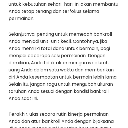
untuk kebutuhan sehari-hari. Ini akan membantu
Anda tetap tenang dan terfokus selama
permainan.
Selanjutnya, penting untuk memecah bankroll
Anda menjadi unit-unit kecil. Contohnya, jika
Anda memiliki total dana untuk bermain, bagi
menjadi beberapa sesi permainan. Dengan
demikian, Anda tidak akan menguras seluruh
uang Anda dalam satu waktu dan memberikan
diri Anda kesempatan untuk bermain lebih lama.
Selain itu, jangan ragu untuk mengubah ukuran
taruhan Anda sesuai dengan kondisi bankroll
Anda saat ini.
Terakhir, ulas secara rutin kinerja permainan
Anda dan atur bankroll Anda dengan bijaksana.