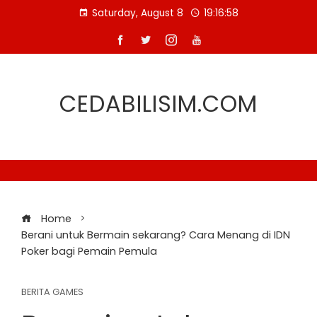
Skip
Saturday, August 8
19:16:59
to
content
CEDABILISIM.COM
Home
Berani untuk Bermain sekarang? Cara Menang di IDN
Poker bagi Pemain Pemula
BERITA GAMES