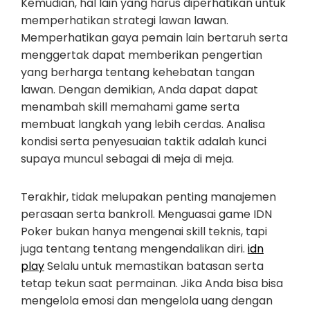
Kemudian, hal lain yang harus diperhatikan untuk
memperhatikan strategi lawan lawan.
Memperhatikan gaya pemain lain bertaruh serta
menggertak dapat memberikan pengertian
yang berharga tentang kehebatan tangan
lawan. Dengan demikian, Anda dapat dapat
menambah skill memahami game serta
membuat langkah yang lebih cerdas. Analisa
kondisi serta penyesuaian taktik adalah kunci
supaya muncul sebagai di meja di meja.
Terakhir, tidak melupakan penting manajemen
perasaan serta bankroll. Menguasai game IDN
Poker bukan hanya mengenai skill teknis, tapi
juga tentang tentang mengendalikan diri.
idn
play
Selalu untuk memastikan batasan serta
tetap tekun saat permainan. Jika Anda bisa bisa
mengelola emosi dan mengelola uang dengan