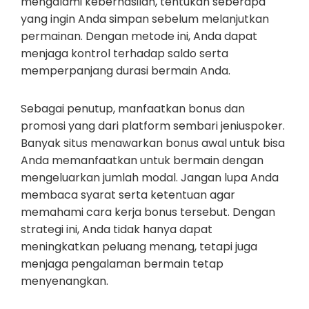
mengalami keberhasilan, tentukan seberapa
yang ingin Anda simpan sebelum melanjutkan
permainan. Dengan metode ini, Anda dapat
menjaga kontrol terhadap saldo serta
memperpanjang durasi bermain Anda.
Sebagai penutup, manfaatkan bonus dan
promosi yang dari platform sembari jeniuspoker.
Banyak situs menawarkan bonus awal untuk bisa
Anda memanfaatkan untuk bermain dengan
mengeluarkan jumlah modal. Jangan lupa Anda
membaca syarat serta ketentuan agar
memahami cara kerja bonus tersebut. Dengan
strategi ini, Anda tidak hanya dapat
meningkatkan peluang menang, tetapi juga
menjaga pengalaman bermain tetap
menyenangkan.