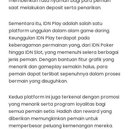
memberikan rasa nyaman bagi para pemain
saat melakukan deposit serta penarikan.
Sementara itu, IDN Play adalah salah satu
platform unggulan dalam alam game daring.
Keunggulan IDN Play terdapat pada
keberagaman permainan yang, dari IDN Poker
hingga IDN Slot, yang memenuhi selera berbagai
jenis pemain. Dengan bantuan fitur grafik yang
menarik dan gameplay semakin halus, para
pemain dapat terlibat sepenuhnya dalam proses
bermain yang disuguhkan.
Kedua platform ini juga terkenal dengan promosi
yang menarik serta program loyalitas bagi
semua pemain setia. Hadiah dan reward yang
diberikan memungkinkan pemain untuk
memperbesar peluang kemenangan mereka.