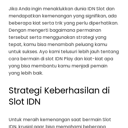
Jika Anda ingin menaklukkan dunia IDN Slot dan
mendapatkan kemenangan yang signifikan, ada
beberapa kiat serta trik yang perlu diperhatikan.
Dengan mengerti bagaimana permainan
tersebut serta menggunakan strategi yang
tepat, kamu bisa menambah peluang kamu
untuk sukses. Ayo kami telusuri lebih jauh tentang
cara bermain di slot IDN Play dan kiat-kiat apa
yang bisa membantu kamu menjadi pemain
yang lebih baik.
Strategi Keberhasilan di
Slot IDN
Untuk meraih kemenangan saat bermain Slot
IDN, krusial agar bisa memahami beberapa