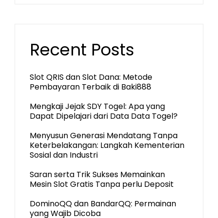
Recent Posts
Slot QRIS dan Slot Dana: Metode
Pembayaran Terbaik di Baki888
Mengkaji Jejak SDY Togel: Apa yang
Dapat Dipelajari dari Data Data Togel?
Menyusun Generasi Mendatang Tanpa
Keterbelakangan: Langkah Kementerian
Sosial dan Industri
Saran serta Trik Sukses Memainkan
Mesin Slot Gratis Tanpa perlu Deposit
DominoQQ dan BandarQQ: Permainan
yang Wajib Dicoba