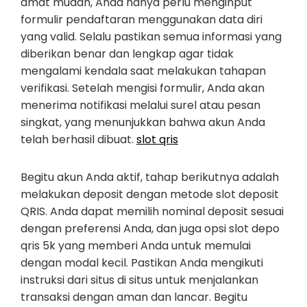
amat mudah, Anda hanya perlu menginput
formulir pendaftaran menggunakan data diri
yang valid. Selalu pastikan semua informasi yang
diberikan benar dan lengkap agar tidak
mengalami kendala saat melakukan tahapan
verifikasi. Setelah mengisi formulir, Anda akan
menerima notifikasi melalui surel atau pesan
singkat, yang menunjukkan bahwa akun Anda
telah berhasil dibuat.
slot qris
Begitu akun Anda aktif, tahap berikutnya adalah
melakukan deposit dengan metode slot deposit
QRIS. Anda dapat memilih nominal deposit sesuai
dengan preferensi Anda, dan juga opsi slot depo
qris 5k yang memberi Anda untuk memulai
dengan modal kecil. Pastikan Anda mengikuti
instruksi dari situs di situs untuk menjalankan
transaksi dengan aman dan lancar. Begitu