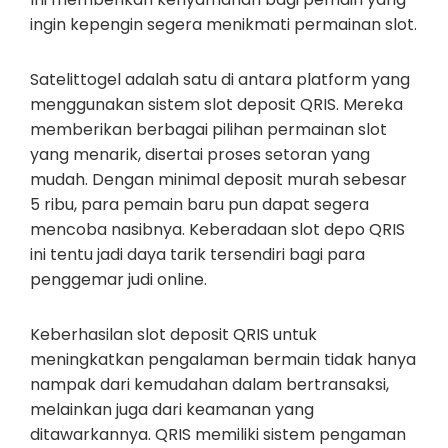
ingin kepengin segera menikmati permainan slot.
Satelittogel adalah satu di antara platform yang
menggunakan sistem slot deposit QRIS. Mereka
memberikan berbagai pilihan permainan slot
yang menarik, disertai proses setoran yang
mudah. Dengan minimal deposit murah sebesar
5 ribu, para pemain baru pun dapat segera
mencoba nasibnya. Keberadaan slot depo QRIS
ini tentu jadi daya tarik tersendiri bagi para
penggemar judi online.
Keberhasilan slot deposit QRIS untuk
meningkatkan pengalaman bermain tidak hanya
nampak dari kemudahan dalam bertransaksi,
melainkan juga dari keamanan yang
ditawarkannya. QRIS memiliki sistem pengaman