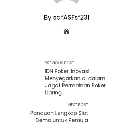
By safASFsf231
PREVIOUS POST
IDN Poker: Inovasi
Menyegarkan di dalam
Jagat Permainan Poker
Daring
NEXT POST
Panduan Lengkap Slot
Demo untuk Pemula