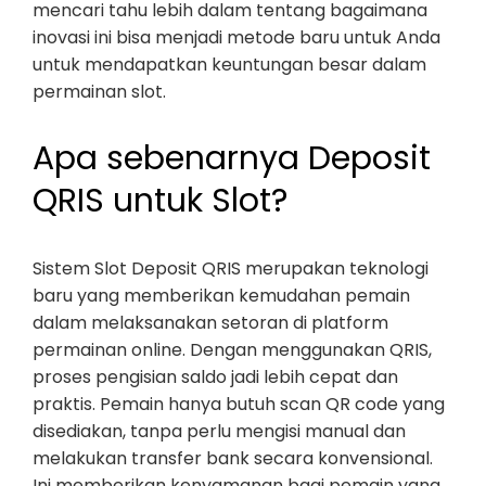
mencari tahu lebih dalam tentang bagaimana
inovasi ini bisa menjadi metode baru untuk Anda
untuk mendapatkan keuntungan besar dalam
permainan slot.
Apa sebenarnya Deposit
QRIS untuk Slot?
Sistem Slot Deposit QRIS merupakan teknologi
baru yang memberikan kemudahan pemain
dalam melaksanakan setoran di platform
permainan online. Dengan menggunakan QRIS,
proses pengisian saldo jadi lebih cepat dan
praktis. Pemain hanya butuh scan QR code yang
disediakan, tanpa perlu mengisi manual dan
melakukan transfer bank secara konvensional.
Ini memberikan kenyamanan bagi pemain yang