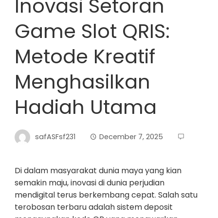
Inovasi Setoran
Game Slot QRIS:
Metode Kreatif
Menghasilkan
Hadiah Utama
safASFsf231
December 7, 2025
Di dalam masyarakat dunia maya yang kian
semakin maju, inovasi di dunia perjudian
mendigital terus berkembang cepat. Salah satu
terobosan terbaru adalah sistem deposit