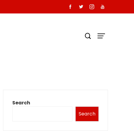
Search
Search