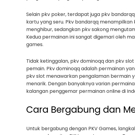
Selain pkv poker, terdapat juga pkv banda
kartu yang seru. Pkv bandarqq menampilka
menghibur, sedangkan pkv sakong mengutam
Kedua permainan ini sangat digemari oleh mas
games.
Tidak ketinggalan, pkv dominoqq dan pkv slot
pemain. Pkv dominoqq adalah permainan yan
pkv slot menawarkan pengalaman bermain y
menarik. Dengan banyaknya varian permainan
kalangan penggemar permainan online di Ind
Cara Bergabung dan Me
Untuk bergabung dengan PKV Games, langkah