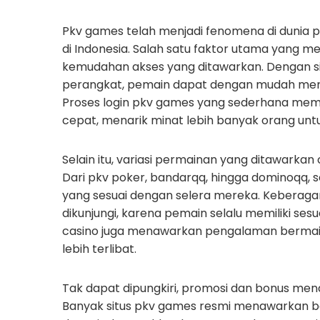
Pkv games telah menjadi fenomena di dunia 
di Indonesia. Salah satu faktor utama yang 
kemudahan akses yang ditawarkan. Dengan sit
perangkat, pemain dapat dengan mudah mend
Proses login pkv games yang sederhana me
cepat, menarik minat lebih banyak orang un
Selain itu, variasi permainan yang ditawarkan 
Dari pkv poker, bandarqq, hingga dominoqq,
yang sesuai dengan selera mereka. Keberaga
dikunjungi, karena pemain selalu memiliki sesu
casino juga menawarkan pengalaman bermain 
lebih terlibat.
Tak dapat dipungkiri, promosi dan bonus mena
Banyak situs pkv games resmi menawarkan be