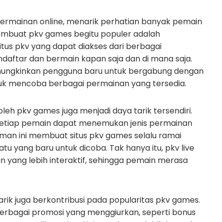
permainan online, menarik perhatian banyak pemain
membuat pkv games begitu populer adalah
us pkv yang dapat diakses dari berbagai
aftar dan bermain kapan saja dan di mana saja.
mungkinkan pengguna baru untuk bergabung dengan
tuk mencoba berbagai permainan yang tersedia.
oleh pkv games juga menjadi daya tarik tersendiri.
 setiap pemain dapat menemukan jenis permainan
man ini membuat situs pkv games selalu ramai
atu yang baru untuk dicoba. Tak hanya itu, pkv live
yang lebih interaktif, sehingga pemain merasa
rik juga berkontribusi pada popularitas pkv games.
rbagai promosi yang menggiurkan, seperti bonus