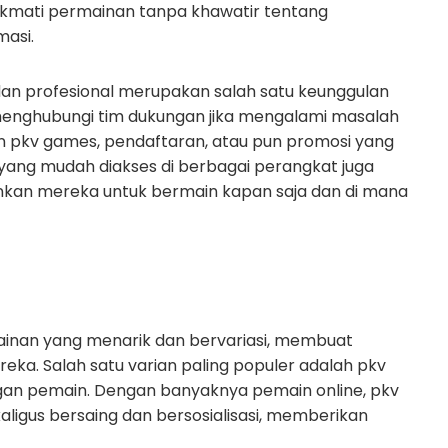
ikmati permainan tanpa khawatir tentang
asi.
 dan profesional merupakan salah satu keunggulan
menghubungi tim dukungan jika mengalami masalah
in pkv games, pendaftaran, atau pun promosi yang
 yang mudah diakses di berbagai perangkat juga
n mereka untuk bermain kapan saja dan di mana
inan yang menarik dan bervariasi, membuat
eka. Salah satu varian paling populer adalah pkv
ngan pemain. Dengan banyaknya pemain online, pkv
ligus bersaing dan bersosialisasi, memberikan