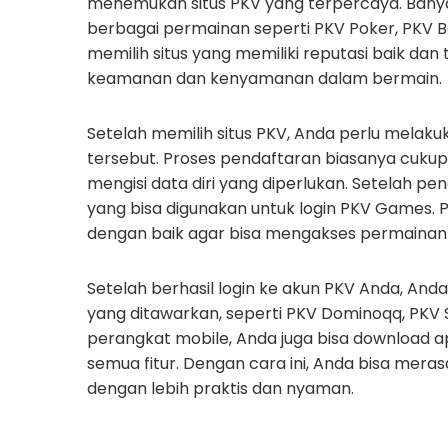
menemukan situs PKV yang terpercaya. Bany
berbagai permainan seperti PKV Poker, PKV Ba
memilih situs yang memiliki reputasi baik da
keamanan dan kenyamanan dalam bermain.
Setelah memilih situs PKV, Anda perlu melak
tersebut. Proses pendaftaran biasanya cukup
mengisi data diri yang diperlukan. Setelah p
yang bisa digunakan untuk login PKV Games. 
dengan baik agar bisa mengakses permainan 
Setelah berhasil login ke akun PKV Anda, And
yang ditawarkan, seperti PKV Dominoqq, PKV Sl
perangkat mobile, Anda juga bisa download 
semua fitur. Dengan cara ini, Anda bisa mer
dengan lebih praktis dan nyaman.