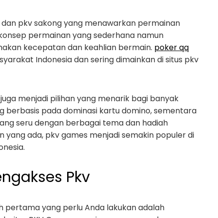
rqq dan pkv sakong yang menawarkan permainan
n konsep permainan yang sederhana namun
akan kecepatan dan keahlian bermain.
poker qq
yarakat Indonesia dan sering dimainkan di situs pkv
 juga menjadi pilihan yang menarik bagi banyak
g berbasis pada dominasi kartu domino, sementara
ang seru dengan berbagai tema dan hadiah
 yang ada, pkv games menjadi semakin populer di
onesia.
ngakses Pkv
 pertama yang perlu Anda lakukan adalah