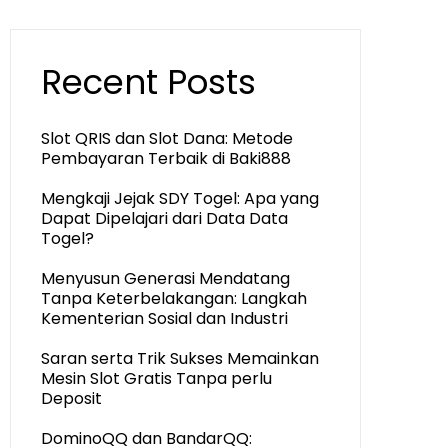
Recent Posts
Slot QRIS dan Slot Dana: Metode
Pembayaran Terbaik di Baki888
Mengkaji Jejak SDY Togel: Apa yang
Dapat Dipelajari dari Data Data
Togel?
Menyusun Generasi Mendatang
Tanpa Keterbelakangan: Langkah
Kementerian Sosial dan Industri
Saran serta Trik Sukses Memainkan
Mesin Slot Gratis Tanpa perlu
Deposit
DominoQQ dan BandarQQ: