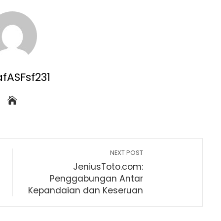
afASFsf231
NEXT POST
JeniusToto.com:
Penggabungan Antar
Kepandaian dan Keseruan