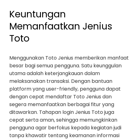
Keuntungan
Memanfaatkan Jenius
Toto
Menggunakan Toto Jenius memberikan manfaat
besar bagi semua pengguna. Satu keunggulan
utama adalah keterjangkauan dalam
melaksanakan transaksi. Dengan bantuan
platform yang user-friendly, pengguna dapat
dengan cepat mendaftar Toto Jenius dan
segera memanfaatkan berbagai fitur yang
ditawarkan. Tahapan login Jenius Toto juga
cepat serta aman, sehingga memungkinkan
pengguna agar berfokus kepada kegiatan judi
tanpa khawatir tentang keamanan informasi