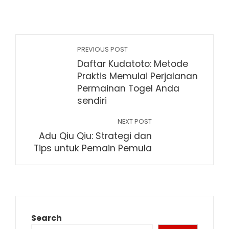
PREVIOUS POST
Daftar Kudatoto: Metode
Praktis Memulai Perjalanan
Permainan Togel Anda
sendiri
NEXT POST
Adu Qiu Qiu: Strategi dan
Tips untuk Pemain Pemula
Search