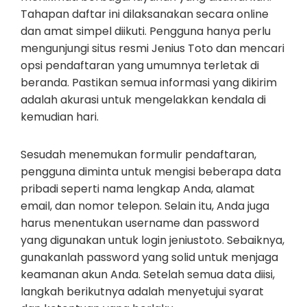
Tahapan daftar ini dilaksanakan secara online
dan amat simpel diikuti. Pengguna hanya perlu
mengunjungi situs resmi Jenius Toto dan mencari
opsi pendaftaran yang umumnya terletak di
beranda. Pastikan semua informasi yang dikirim
adalah akurasi untuk mengelakkan kendala di
kemudian hari.
Sesudah menemukan formulir pendaftaran,
pengguna diminta untuk mengisi beberapa data
pribadi seperti nama lengkap Anda, alamat
email, dan nomor telepon. Selain itu, Anda juga
harus menentukan username dan password
yang digunakan untuk login jeniustoto. Sebaiknya,
gunakanlah password yang solid untuk menjaga
keamanan akun Anda. Setelah semua data diisi,
langkah berikutnya adalah menyetujui syarat