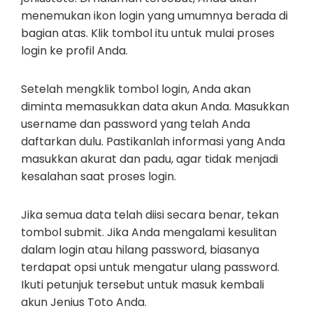
menemukan ikon login yang umumnya berada di
bagian atas. Klik tombol itu untuk mulai proses
login ke profil Anda.
Setelah mengklik tombol login, Anda akan
diminta memasukkan data akun Anda. Masukkan
username dan password yang telah Anda
daftarkan dulu. Pastikanlah informasi yang Anda
masukkan akurat dan padu, agar tidak menjadi
kesalahan saat proses login.
Jika semua data telah diisi secara benar, tekan
tombol submit. Jika Anda mengalami kesulitan
dalam login atau hilang password, biasanya
terdapat opsi untuk mengatur ulang password.
Ikuti petunjuk tersebut untuk masuk kembali
akun Jenius Toto Anda.