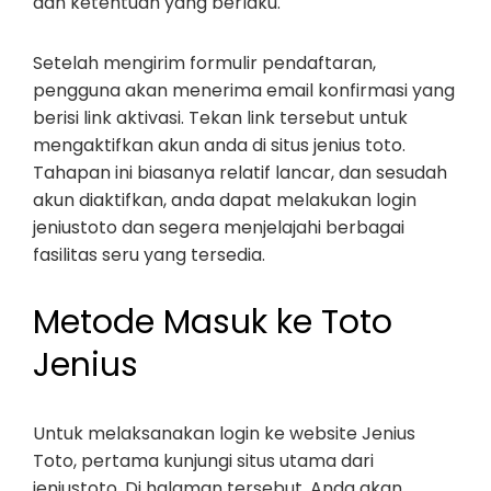
dan ketentuan yang berlaku.
Setelah mengirim formulir pendaftaran,
pengguna akan menerima email konfirmasi yang
berisi link aktivasi. Tekan link tersebut untuk
mengaktifkan akun anda di situs jenius toto.
Tahapan ini biasanya relatif lancar, dan sesudah
akun diaktifkan, anda dapat melakukan login
jeniustoto dan segera menjelajahi berbagai
fasilitas seru yang tersedia.
Metode Masuk ke Toto
Jenius
Untuk melaksanakan login ke website Jenius
Toto, pertama kunjungi situs utama dari
jeniustoto. Di halaman tersebut, Anda akan