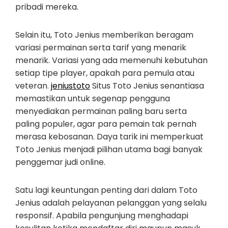
pribadi mereka.
Selain itu, Toto Jenius memberikan beragam
variasi permainan serta tarif yang menarik
menarik. Variasi yang ada memenuhi kebutuhan
setiap tipe player, apakah para pemula atau
veteran.
jeniustoto
Situs Toto Jenius senantiasa
memastikan untuk segenap pengguna
menyediakan permainan paling baru serta
paling populer, agar para pemain tak pernah
merasa kebosanan. Daya tarik ini memperkuat
Toto Jenius menjadi pilihan utama bagi banyak
penggemar judi online.
Satu lagi keuntungan penting dari dalam Toto
Jenius adalah pelayanan pelanggan yang selalu
responsif. Apabila pengunjung menghadapi