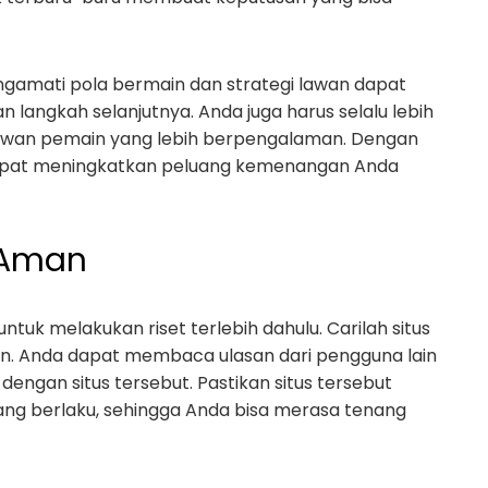
ngamati pola bermain dan strategi lawan dapat
angkah selanjutnya. Anda juga harus selalu lebih
awan pemain yang lebih berpengalaman. Dengan
apat meningkatkan peluang kemenangan Anda
 Aman
ntuk melakukan riset terlebih dahulu. Carilah situs
ain. Anda dapat membaca ulasan dari pengguna lain
gan situs tersebut. Pastikan situs tersebut
 yang berlaku, sehingga Anda bisa merasa tenang