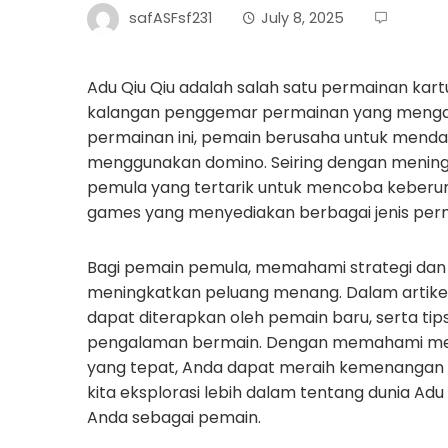
safASFsf231
July 8, 2025
Adu Qiu Qiu adalah salah satu permainan kart
kalangan penggemar permainan yang mengan
permainan ini, pemain berusaha untuk menda
menggunakan domino. Seiring dengan meningk
pemula yang tertarik untuk mencoba keberun
games yang menyediakan berbagai jenis perm
Bagi pemain pemula, memahami strategi dan t
meningkatkan peluang menang. Dalam artikel
dapat diterapkan oleh pemain baru, serta 
pengalaman bermain. Dengan memahami mek
yang tepat, Anda dapat meraih kemenangan d
kita eksplorasi lebih dalam tentang dunia Adu
Anda sebagai pemain.