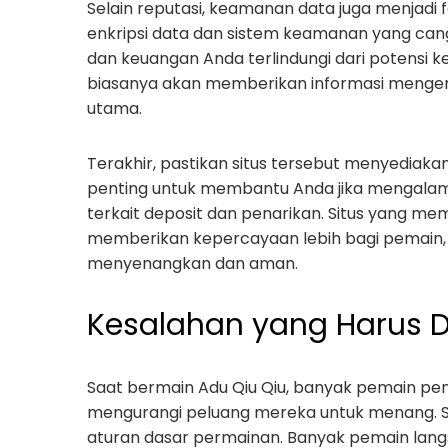
Selain reputasi, keamanan data juga menjadi 
enkripsi data dan sistem keamanan yang cang
dan keuangan Anda terlindungi dari potensi k
biasanya akan memberikan informasi menge
utama.
Terakhir, pastikan situs tersebut menyediaka
penting untuk membantu Anda jika mengalami
terkait deposit dan penarikan. Situs yang m
memberikan kepercayaan lebih bagi pemain,
menyenangkan dan aman.
Kesalahan yang Harus D
Saat bermain Adu Qiu Qiu, banyak pemain p
mengurangi peluang mereka untuk menang. 
aturan dasar permainan. Banyak pemain lan