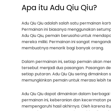
Apa itu Adu Qiu Qiu?
Adu Qiu Qiu adalah salah satu permainan kart
Permainan ini biasanya menggunakan setumpuk
Adu Qiu Qiu, pemain berusaha untuk mendapat
mereka miliki. Permainan ini sangat mengand
membuatnya menarik bagi banyak orang.
Dalam permainan ini, setiap pemain akan m
tersebut menjadi dua pasangan. Pasangan de
setiap putaran. Adu Qiu Qiu sering dimainkan 
memungkinkan pemain untuk merasa lebih ter
Adu Qiu Qiu dapat dimainkan dalam berbagai 
permainan ini, keberanian dan kecermatan
mempengaruhi hasil akhirnya. Oleh karena i