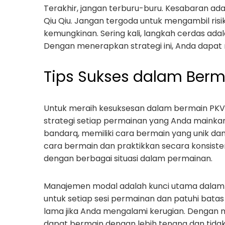
Terakhir, jangan terburu-buru. Kesabaran ad
Qiu Qiu. Jangan tergoda untuk mengambil r
kemungkinan. Sering kali, langkah cerdas a
Dengan menerapkan strategi ini, Anda dapat 
Tips Sukses dalam Ber
Untuk meraih kesuksesan dalam bermain PK
strategi setiap permainan yang Anda mainkan.
bandarq, memiliki cara bermain yang unik d
cara bermain dan praktikkan secara konsist
dengan berbagai situasi dalam permainan.
Manajemen modal adalah kunci utama dalam 
untuk setiap sesi permainan dan patuhi batas
lama jika Anda mengalami kerugian. Dengan 
dapat bermain dengan lebih tenang dan tida