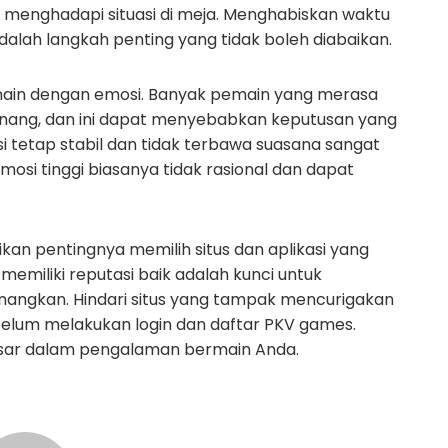
menghadapi situasi di meja. Menghabiskan waktu
alah langkah penting yang tidak boleh diabaikan.
main dengan emosi. Banyak pemain yang merasa
menang, dan ini dapat menyebabkan keputusan yang
i tetap stabil dan tidak terbawa suasana sangat
mosi tinggi biasanya tidak rasional dan dapat
kan pentingnya memilih situs dan aplikasi yang
memiliki reputasi baik adalah kunci untuk
ngkan. Hindari situs yang tampak mencurigakan
ebelum melakukan login dan daftar PKV games.
sar dalam pengalaman bermain Anda.