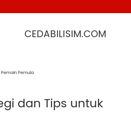
CEDABILISIM.COM
uk Pemain Pemula
egi dan Tips untuk