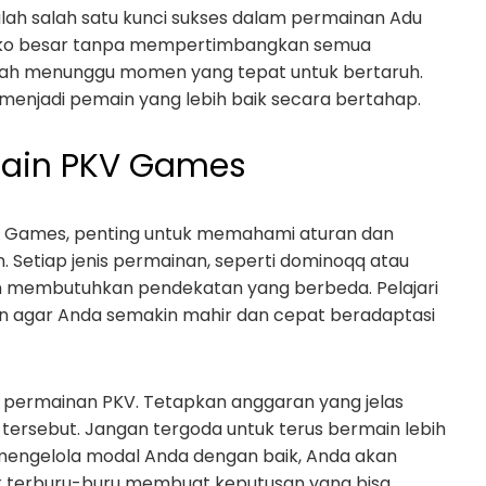
alah salah satu kunci sukses dalam permainan Adu
isiko besar tanpa mempertimbangkan semua
dalah menunggu momen yang tepat untuk bertaruh.
menjadi pemain yang lebih baik secara bertahap.
main PKV Games
V Games, penting untuk memahami aturan dan
 Setiap jenis permainan, seperti dominoqq atau
an membutuhkan pendekatan yang berbeda. Pelajari
en agar Anda semakin mahir dan cepat beradaptasi
permainan PKV. Tetapkan anggaran yang jelas
 tersebut. Jangan tergoda untuk terus bermain lebih
mengelola modal Anda dengan baik, Anda akan
k terburu-buru membuat keputusan yang bisa