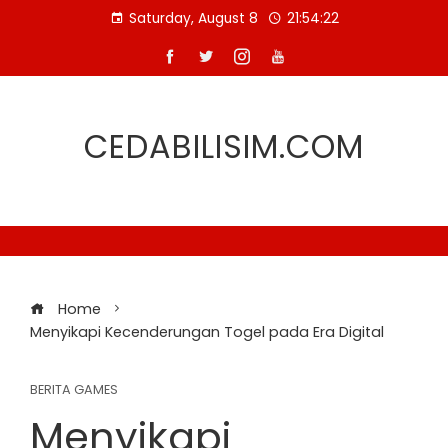
Skip
Saturday, August 8
21:54:23
to
content
CEDABILISIM.COM
Home
Menyikapi Kecenderungan Togel pada Era Digital
BERITA GAMES
Menyikapi