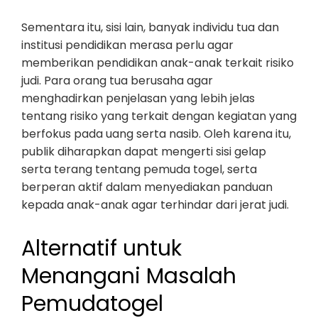
Sementara itu, sisi lain, banyak individu tua dan
institusi pendidikan merasa perlu agar
memberikan pendidikan anak-anak terkait risiko
judi. Para orang tua berusaha agar
menghadirkan penjelasan yang lebih jelas
tentang risiko yang terkait dengan kegiatan yang
berfokus pada uang serta nasib. Oleh karena itu,
publik diharapkan dapat mengerti sisi gelap
serta terang tentang pemuda togel, serta
berperan aktif dalam menyediakan panduan
kepada anak-anak agar terhindar dari jerat judi.
Alternatif untuk
Menangani Masalah
Pemudatogel