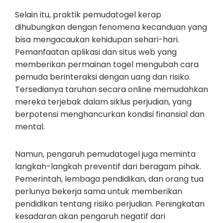
Selain itu, praktik pemudatogel kerap
dihubungkan dengan fenomena kecanduan yang
bisa mengacaukan kehidupan sehari-hari.
Pemanfaatan aplikasi dan situs web yang
memberikan permainan togel mengubah cara
pemuda berinteraksi dengan uang dan risiko.
Tersedianya taruhan secara online memudahkan
mereka terjebak dalam siklus perjudian, yang
berpotensi menghancurkan kondisi finansial dan
mental.
Namun, pengaruh pemudatogel juga meminta
langkah-langkah preventif dari beragam pihak.
Pemerintah, lembaga pendidikan, dan orang tua
perlunya bekerja sama untuk memberikan
pendidikan tentang risiko perjudian. Peningkatan
kesadaran akan pengaruh negatif dari