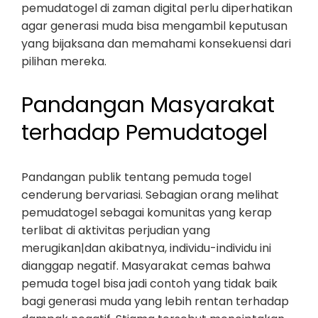
pemudatogel di zaman digital perlu diperhatikan
agar generasi muda bisa mengambil keputusan
yang bijaksana dan memahami konsekuensi dari
pilihan mereka.
Pandangan Masyarakat
terhadap Pemudatogel
Pandangan publik tentang pemuda togel
cenderung bervariasi. Sebagian orang melihat
pemudatogel sebagai komunitas yang kerap
terlibat di aktivitas perjudian yang
merugikan|dan akibatnya, individu-individu ini
dianggap negatif. Masyarakat cemas bahwa
pemuda togel bisa jadi contoh yang tidak baik
bagi generasi muda yang lebih rentan terhadap