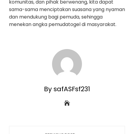
komunitas, dan pihak berwenang, kita dapat
sama-sama menciptakan suasana yang nyaman
dan mendukung bagi pemuda, sehingga
menekan angka pemudatogel di masyarakat.
By safASFsf231