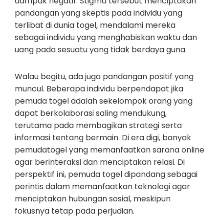
dampak negatif. Stigma tersebut menciptakan
pandangan yang skeptis pada individu yang
terlibat di dunia togel, mendalami mereka
sebagai individu yang menghabiskan waktu dan
uang pada sesuatu yang tidak berdaya guna.
Walau begitu, ada juga pandangan positif yang
muncul. Beberapa individu berpendapat jika
pemuda togel adalah sekelompok orang yang
dapat berkolaborasi saling mendukung,
terutama pada membagikan strategi serta
informasi tentang bermain. Di era digi, banyak
pemudatogel yang memanfaatkan sarana online
agar berinteraksi dan menciptakan relasi. Di
perspektif ini, pemuda togel dipandang sebagai
perintis dalam memanfaatkan teknologi agar
menciptakan hubungan sosial, meskipun
fokusnya tetap pada perjudian.