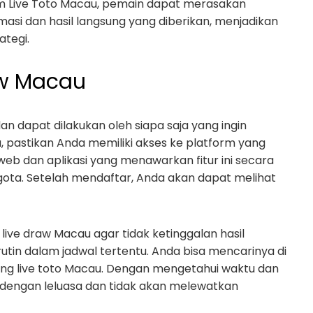
am Live Toto Macau, pemain dapat merasakan
masi dan hasil langsung yang diberikan, menjadikan
ategi.
aw Macau
n dapat dilakukan oleh siapa saja yang ingin
 pastikan Anda memiliki akses ke platform yang
web dan aplikasi yang menawarkan fitur ini secara
gota. Setelah mendaftar, Anda akan dapat melihat
live draw Macau agar tidak ketinggalan hasil
 rutin dalam jadwal tertentu. Anda bisa mencarinya di
ng live toto Macau. Dengan mengetahui waktu dan
n dengan leluasa dan tidak akan melewatkan