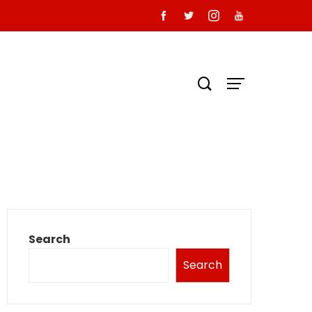
Search
Search