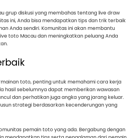
au grup diskusi yang membahas tentang live draw
as ini, Anda bisa mendapatkan tips dan trik terbaik
man Anda sendiri. Komunitas ini akan membantu
ive toto Macau dan meningkatkan peluang Anda
an.
erbaik
mainan toto, penting untuk memahami cara kerja
la hasil sebelumnya dapat memberikan wawasan
cul dan perhatikan juga angka yang jarang keluar.
nyusun strategi berdasarkan kecenderungan yang
 komunitas pemain toto yang ada. Bergabung dengan
da mendapatkan tips serta pengalaman dari pemain