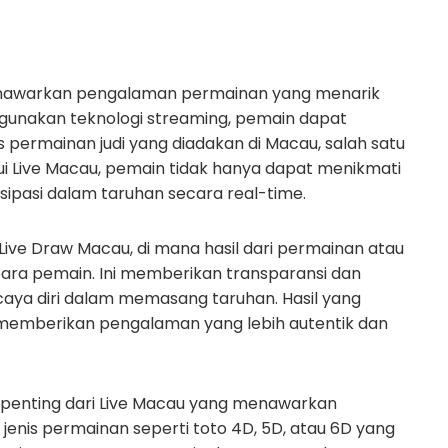
enawarkan pengalaman permainan yang menarik
ggunakan teknologi streaming, pemain dapat
s permainan judi yang diadakan di Macau, salah satu
alui Live Macau, pemain tidak hanya dapat menikmati
isipasi dalam taruhan secara real-time.
 Live Draw Macau, di mana hasil dari permainan atau
ara pemain. Ini memberikan transparansi dan
caya diri dalam memasang taruhan. Hasil yang
, memberikan pengalaman yang lebih autentik dan
n penting dari Live Macau yang menawarkan
 jenis permainan seperti toto 4D, 5D, atau 6D yang