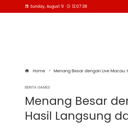
Skip
Sunday, August 9
12:07:39
to
content
Home
Menang Besar dengan Live Macau: H
BERITA GAMES
Menang Besar de
Hasil Langsung da