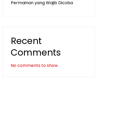
Permainan yang Wajib Dicoba
Recent
Comments
No comments to show.