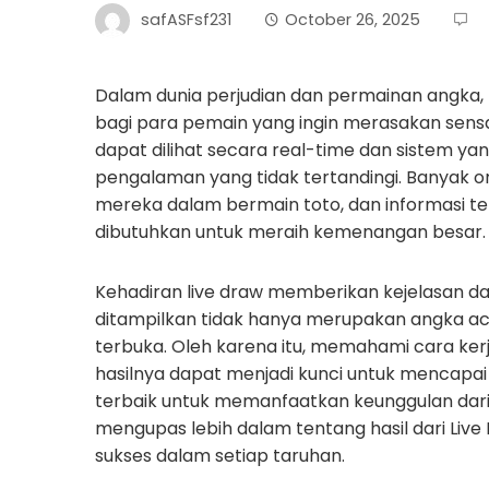
safASFsf231
October 26, 2025
Dalam dunia perjudian dan permainan angka, L
bagi para pemain yang ingin merasakan sensa
dapat dilihat secara real-time dan sistem y
pengalaman yang tidak tertandingi. Banyak o
mereka dalam bermain toto, dan informasi te
dibutuhkan untuk meraih kemenangan besar.
Kehadiran live draw memberikan kejelasan dan
ditampilkan tidak hanya merupakan angka aca
terbuka. Oleh karena itu, memahami cara ker
hasilnya dapat menjadi kunci untuk mencapa
terbaik untuk memanfaatkan keunggulan dari L
mengupas lebih dalam tentang hasil dari L
sukses dalam setiap taruhan.