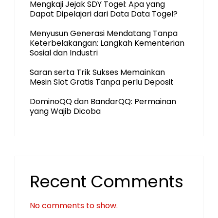
Mengkaji Jejak SDY Togel: Apa yang
Dapat Dipelajari dari Data Data Togel?
Menyusun Generasi Mendatang Tanpa
Keterbelakangan: Langkah Kementerian
Sosial dan Industri
Saran serta Trik Sukses Memainkan
Mesin Slot Gratis Tanpa perlu Deposit
DominoQQ dan BandarQQ: Permainan
yang Wajib Dicoba
Recent Comments
No comments to show.