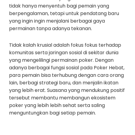
tidak hanya menyentuh bagi pemain yang
berpengalaman, tetapi untuk pendatang baru
yang ingin ingin menjalani berbagai gaya
permainan tanpa adanya tekanan.
Tidak kalah krusial adalah fokus fokus terhadap
komunitas serta jaringan sosial di sekitar dunia
yang mengelilingi permainan poker. Dengan
adanya berbagai fungsi sosial pada Poker Hebat,
para pemain bisa terhubung dengan cara orang
lain, berbagi strategi baru, dan menjalin ikatan
yang lebih erat. Suasana yang mendukung positif
tersebut membantu membangun ekosistem
poker yang lebih lebih sehat serta saling
menguntungkan bagi setiap pemain.