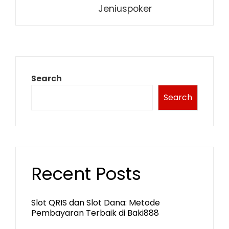
Jeniuspoker
Search
Search
Recent Posts
Slot QRIS dan Slot Dana: Metode
Pembayaran Terbaik di Baki888