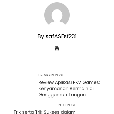
By safASFsf231
PREVIOUS POST
Review Aplikasi PKV Games:
Kenyamanan Bermain di
Genggaman Tangan
NEXT POST
Trik serta Trik Sukses dalam