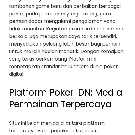
tambahan game baru dan perbaikan berbagai
pilihan pada permainan yang existing, para
pemain dapat mengalami pengalaman yang
tidak monoton. Kegiatan promosi dan turnamen
berkala juga merupakan daya tarik tersendiri,
menyediakan peluang lebih besar bagi pemain
untuk meraih hadiah menarik. Dengan kemajuan
yang terus berkembang, Platform ini
menetapkan standar baru dalam dunia poker
digital.
Platform Poker IDN: Media
Permainan Terpercaya
Situs ini telah menjadi di antara platform
terpercaya yang populer di kalangan