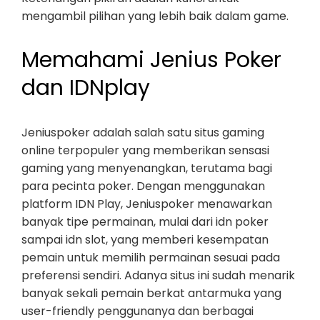
mengambil pilihan yang lebih baik dalam game.
Memahami Jenius Poker
dan IDNplay
Jeniuspoker adalah salah satu situs gaming
online terpopuler yang memberikan sensasi
gaming yang menyenangkan, terutama bagi
para pecinta poker. Dengan menggunakan
platform IDN Play, Jeniuspoker menawarkan
banyak tipe permainan, mulai dari idn poker
sampai idn slot, yang memberi kesempatan
pemain untuk memilih permainan sesuai pada
preferensi sendiri. Adanya situs ini sudah menarik
banyak sekali pemain berkat antarmuka yang
user-friendly penggunanya dan berbagai