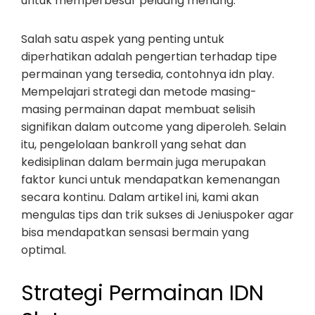
untuk memperbesar peluang menang.
Salah satu aspek yang penting untuk
diperhatikan adalah pengertian terhadap tipe
permainan yang tersedia, contohnya idn play.
Mempelajari strategi dan metode masing-
masing permainan dapat membuat selisih
signifikan dalam outcome yang diperoleh. Selain
itu, pengelolaan bankroll yang sehat dan
kedisiplinan dalam bermain juga merupakan
faktor kunci untuk mendapatkan kemenangan
secara kontinu. Dalam artikel ini, kami akan
mengulas tips dan trik sukses di Jeniuspoker agar
bisa mendapatkan sensasi bermain yang
optimal.
Strategi Permainan IDN