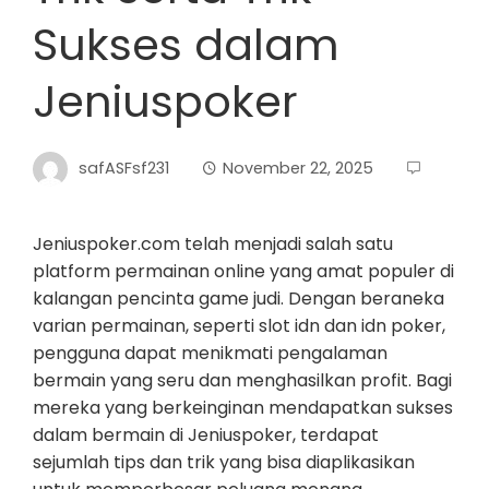
Sukses dalam
Jeniuspoker
safASFsf231
November 22, 2025
Jeniuspoker.com telah menjadi salah satu
platform permainan online yang amat populer di
kalangan pencinta game judi. Dengan beraneka
varian permainan, seperti slot idn dan idn poker,
pengguna dapat menikmati pengalaman
bermain yang seru dan menghasilkan profit. Bagi
mereka yang berkeinginan mendapatkan sukses
dalam bermain di Jeniuspoker, terdapat
sejumlah tips dan trik yang bisa diaplikasikan