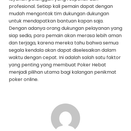
profesional. Setiap kali pemain dapat dengan
mudah mengontak tim dukungan dukungan
untuk mendapatkan bantuan kapan saja.
Dengan adanya orang dukungan pelayanan yang
siap sedia, para pemain akan merasa lebih aman
dan terjaga, karena mereka tahu bahwa semua
segala kendala akan dapat diselesaikan dalam
waktu dengan cepat. Ini adalah salah satu faktor
yang penting yang membuat Poker Hebat
menjadi pilihan utama bagi kalangan penikmat
poker online.