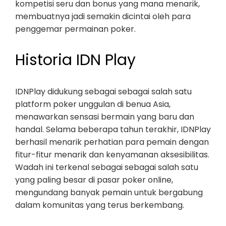
kompetisi seru dan bonus yang mana menarik,
membuatnya jadi semakin dicintai oleh para
penggemar permainan poker.
Historia IDN Play
IDNPlay didukung sebagai sebagai salah satu
platform poker unggulan di benua Asia,
menawarkan sensasi bermain yang baru dan
handal. Selama beberapa tahun terakhir, IDNPlay
berhasil menarik perhatian para pemain dengan
fitur-fitur menarik dan kenyamanan aksesibilitas.
Wadah ini terkenal sebagai sebagai salah satu
yang paling besar di pasar poker online,
mengundang banyak pemain untuk bergabung
dalam komunitas yang terus berkembang.