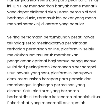
namun juga lebih seru bagi para pecinta IDN Play
ini. IDN Play menawarkan banyak game menarik
yang dapat dinikmati oleh jutaan pemain di dari
berbagai dunia, termasuk idn poker yang mana
menjadi semakin] di antara yang popular.
Seiring bersamaan pertumbuhan pesat inovasi
teknologi serta meningkatnya permintaan
terhadap permainan online, platform ini selalu
melakukan inovasi untuk memberikan
pengalaman optimal bagi semua penggunanya.
Mulai dari peningkatan keamanan siber sampai
fitur inovatif yang seru, platform ini berupaya
demi memuaskan harapan para pemain dan
membangun lingkungan permainan yang
dinamis. Satu platform yang berperan
berkontribusi terhadap ketenaran ini adalah situs
Pokerhebat, yang menampilkan sejumlah