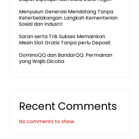
Menyusun Generasi Mendatang Tanpa
Keterbelakangan: Langkah Kementerian
Sosial dan Industri
Saran serta Trik Sukses Memainkan
Mesin Slot Gratis Tanpa perlu Deposit
DominoQQ dan BandarQQ: Permainan
yang Wajib Dicoba
Recent Comments
No comments to show.