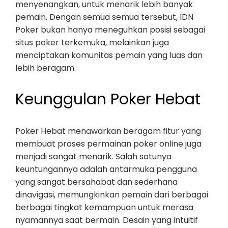
menyenangkan, untuk menarik lebih banyak
pemain. Dengan semua semua tersebut, IDN
Poker bukan hanya meneguhkan posisi sebagai
situs poker terkemuka, melainkan juga
menciptakan komunitas pemain yang luas dan
lebih beragam.
Keunggulan Poker Hebat
Poker Hebat menawarkan beragam fitur yang
membuat proses permainan poker online juga
menjadi sangat menarik. Salah satunya
keuntungannya adalah antarmuka pengguna
yang sangat bersahabat dan sederhana
dinavigasi, memungkinkan pemain dari berbagai
berbagai tingkat kemampuan untuk merasa
nyamannya saat bermain. Desain yang intuitif