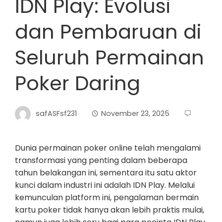
IDN Play: Evolusi
dan Pembaruan di
Seluruh Permainan
Poker Daring
safASFsf231
November 23, 2025
Dunia permainan poker online telah mengalami
transformasi yang penting dalam beberapa
tahun belakangan ini, sementara itu satu aktor
kunci dalam industri ini adalah IDN Play. Melalui
kemunculan platform ini, pengalaman bermain
kartu poker tidak hanya akan lebih praktis mulai,