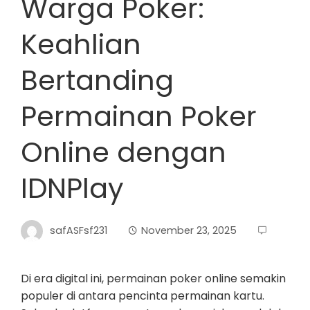
Warga Poker:
Keahlian
Bertanding
Permainan Poker
Online dengan
IDNPlay
safASFsf231
November 23, 2025
Di era digital ini, permainan poker online semakin
populer di antara pencinta permainan kartu.