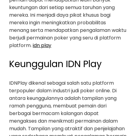
keuntungan dari setiap semua taruhan yang
mereka. Ini menjadi daya pikat khusus bagi
mereka ingin meningkatkan probabilitas
menang serta mendapatkan pengalaman waktu
berjudi permainan poker yang seru di platform
platform.
idn play
Keunggulan IDN Play
IDNPlay dikenal sebagai salah satu platform
terpopuler dalam industri judi poker online. Di
antara keunggulannya adalah tampilan yang
ramah pengguna, membuat pemain dari
berbagai bermacam kalangan dapat
mengakses dan menikmati permainan dalam
mudah. Tampilan yang atraktif dan penjelajahan