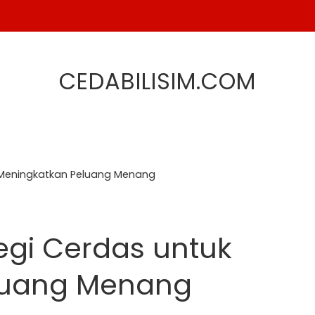
CEDABILISIM.COM
k Meningkatkan Peluang Menang
tegi Cerdas untuk
luang Menang