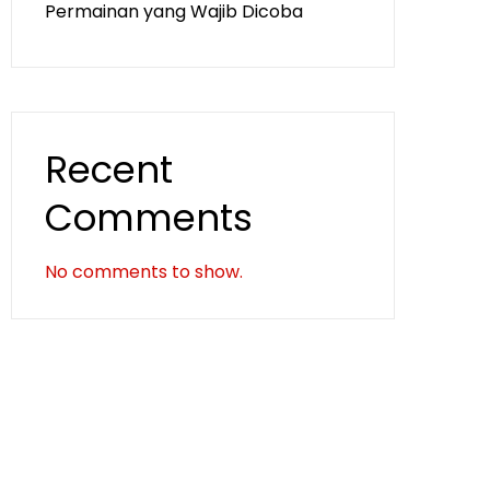
Permainan yang Wajib Dicoba
Recent
Comments
No comments to show.