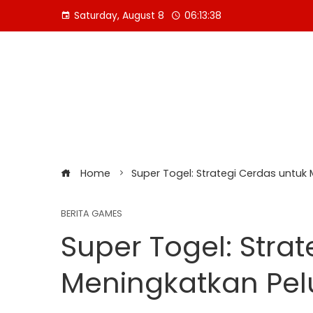
Skip
Saturday, August 8
06:13:39
to
content
Home
Super Togel: Strategi Cerdas untu
BERITA GAMES
Super Togel: Stra
Meningkatkan Pe