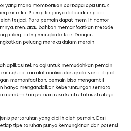
el yang mana memberikan berbagai opsi untuk
 mereka. Prinsip kerjanya didasarkan pada
lah terjadi. Para pemain dapat memilih nomor
mnya, tren, atau bahkan memanfaatkan metode
g paling paling mungkin keluar. Dengan
ningkatkan peluang mereka dalam meraih
dalah aplikasi teknologi untuk memudahkan pemain
 menghadirkan alat analisis dan grafik yang dapat
engan memanfaatkan, pemain bisa mengambil
ukan hanya mengandalkan keberuntungan semata-
an memberikan pemain rasa kontrol atas strategi
enis pertaruhan yang dipilih oleh pemain. Dari
setiap tipe taruhan punya kemungkinan dan potensi